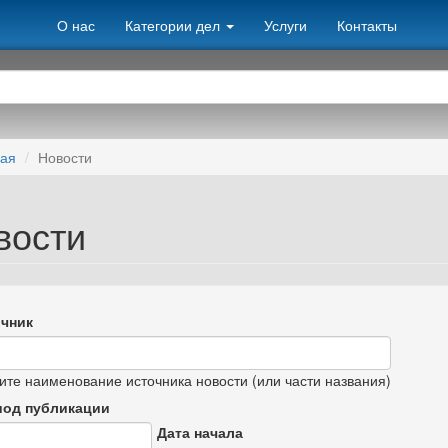
О нас
Категории дел
Услуги
Контакты
ная
Новости
вости
чник
ите наименование источника новости (или части названия)
иод публикации
Дата начала