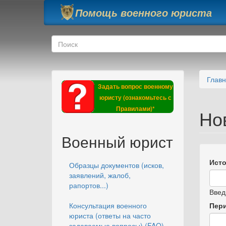
Перейти к основному содержанию
Помощь военного юриста
Форма поиска
Поиск
Глав
Задать вопрос военному
юристу (ознакомьтесь с
Правилами)*
Но
Военный юрист
Исто
Образцы документов (исков,
заявлений, жалоб,
рапортов...)
Введ
Консультация военного
Пер
юриста (ответы на часто
задаваемые вопросы) (FAQ)