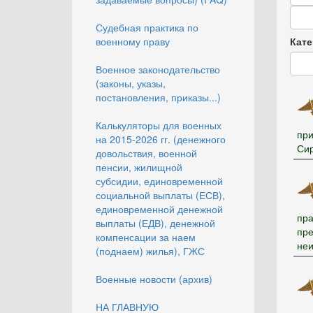
Дата
Судебная практика по
Дата
военному праву
Кате
Военное законодательство
(законы, указы,
постановления, приказы...)
Калькуляторы для военных
при
на 2015-2026 гг. (денежного
Сир
довольствия, военной
пенсии, жилищной
субсидии, единовременной
социальной выплаты (ЕСВ),
единовременной денежной
пра
выплаты (ЕДВ), денежной
пре
компенсации за наем
неи
(поднаем) жилья), ГЖС
Военные новости (архив)
НА ГЛАВНУЮ