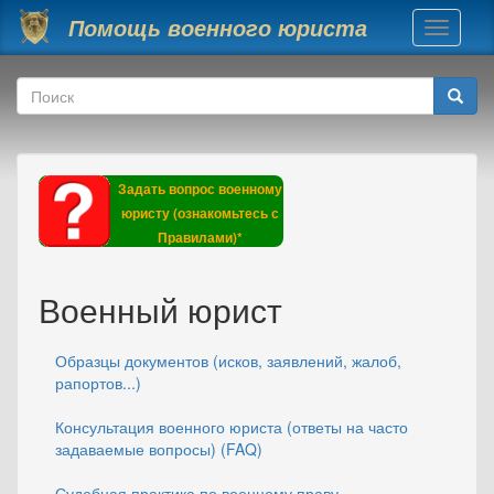
Перейти к основному содержанию
Помощь военного юриста
Toggle
navigati
Форма поиска
Поиск
Задать вопрос военному
юристу (ознакомьтесь с
Правилами)*
Военный юрист
Образцы документов (исков, заявлений, жалоб,
рапортов...)
Консультация военного юриста (ответы на часто
задаваемые вопросы) (FAQ)
Судебная практика по военному праву