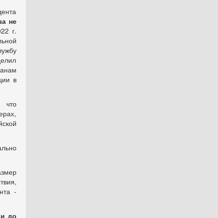
дента
за не
22 г.
льной
лужбу
делил
данам
ции в
, что
рах,
йской
ально
змер
твия,
нта -
 и до