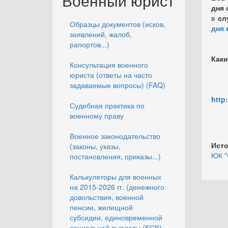
Военный юрист
дня 
в
слу
Образцы документов (исков,
дня 
заявлений, жалоб,
рапортов...)
Как
Консультация военного
юриста (ответы на часто
задаваемые вопросы) (FAQ)
http
Судебная практика по
военному праву
Военное законодательство
Исто
(законы, указы,
ЮК "
постановления, приказы...)
Калькуляторы для военных
на 2015-2026 гг. (денежного
довольствия, военной
пенсии, жилищной
субсидии, единовременной
социальной выплаты (ЕСВ),