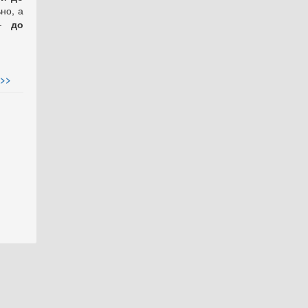
но, а
-
до
>>