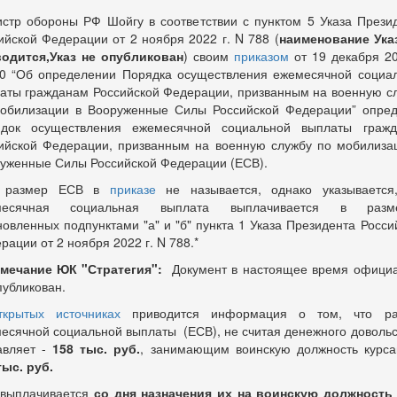
стр обороны РФ Шойгу в соответствии с пунктом 5 Указа Прези
ийской Федерации от 2 ноября 2022 г. N 788 (
наименование Ука
одится,Указ не опубликован
) своим
приказом
от 19 декабря 20
0 “Об определении Порядка осуществления ежемесячной социа
аты гражданам Российской Федерации, призванным на военную с
обилизации в Вооруженные Силы Российской Федерации” опре
док осуществления ежемесячной социальной выплаты граж
ийской Федерации, призванным на военную службу по мобилиза
уженные Силы Российской Федерации (ЕСВ).
 размер ЕСВ в
приказе
не называется, однако указывается
месячная социальная выплата выплачивается в разме
новленных подпунктами "а" и "б" пункта 1 Указа Президента Росси
рации от 2 ноября 2022 г. N 788.*
имечание ЮК "Стратегия":
Документ в настоящее время офици
публикован.
ткрытых источниках
приводится информация о том, что ра
есячной социальной выплаты (ЕСВ), не считая денежного довольс
авляет -
158 тыс. руб.
, занимающим воинскую должность курса
тыс. руб.
выплачивается
со дня назначения их на воинскую должность