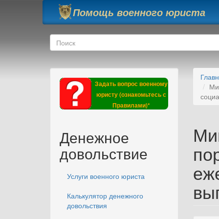
Перейти к основному содержанию
Помощь военного юриста
Форма поиска
Поиск
Глав
Задать вопрос военному
Ми
юристу (ознакомьтесь с
соци
Правилами)*
Ми
Денежное
по
довольствие
еж
Услуги военного юриста
вы
Калькулятор денежного
довольствия