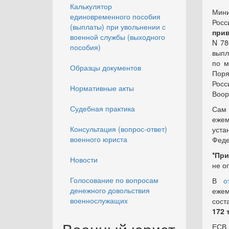
Калькулятор
Мини
единовременного пособия
Росс
(выплаты) при увольнении с
прив
военной службы (выходного
N 78
пособия)
выпл
по м
Образцы документов
Поря
Росс
Нормативные акты
Воор
Судебная практика
Сам
еже
Консультация (вопрос-ответ)
уста
военного юриста
Феде
*Пр
Новости
не о
Голосование по вопросам
В
о
денежного довольствия
ежем
военнослужащих
сост
172 
ЕСВ 