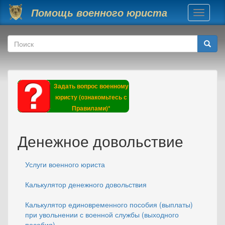
Перейти к основному содержанию
Помощь военного юриста
Toggle
navigati
Форма поиска
Поиск
Задать вопрос военному
юристу (ознакомьтесь с
Правилами)*
Денежное довольствие
Услуги военного юриста
Калькулятор денежного довольствия
Калькулятор единовременного пособия (выплаты)
при увольнении с военной службы (выходного
пособия)