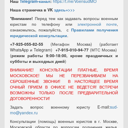
Наш
Telegram-канал
:
https://t.me/VoensudMO
Наша страничка в VK
здесь=>>>
*Внимание!
Перед тем как задавать вопросы военным
юристам по телефону или
электронной почте
,
ознакомьтесь, пожалуйста, с
Правилами получения
юридической консультации
.
+7-925-055-82-55
(Мегафон Москва) (работает
WhatsApp и Telegram)
+7-915-010-94-77
(МТС Москва)
(
режим работы 9:00-18:00, кроме праздничных
и
субботы и выходных
дней
)
ВНИМАНИЕ! КОНСУЛЬТАЦИИ ПЛАТНЫЕ, ВРЕМЯ
МОСКОВСКОЕ! МЫ НЕ ПЕРЕЗВАНИВАЕМ НА
СБРОШЕННЫЕ ЗВОНКИ! В НАСТОЯЩЕЕ ВРЕМЯ
ОЧНЫЙ ПРИЕМ В ОФИСЕ НЕ ВЕДЕТСЯ! ВСТРЕЧИ
ВОЗМОЖНЫ ТОЛЬКО ПОСЛЕ ПРЕДВАРИТЕЛЬНОЙ
ДОГОВОРЕННОСТИ!
Задать вопрос военному юристу E-mail:
sud-
mo@yandex.ru
Консультации (помощь) военных юристов в г. Москве,
Московской области по вопросам получения жилья,