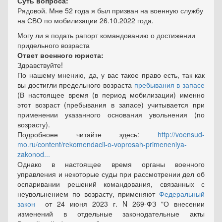
Суть вопроса:
Рядовой. Мне 52 года я был призван на военную службу
на СВО по мобилизации 26.10.2022 года.
Могу ли я подать рапорт командованию о достижении
придельного возраста
Ответ военного юриста:
Здравствуйте!
По нашему мнению, да, у вас такое право есть, так как
вы достигли предельного возраста
пребывания в запасе
(В настоящее время (в период мобилизации) именно
этот возраст (пребывания в запасе) учитывается при
применении указанного основания увольнения (по
возрасту).
Подробноее читайте здесь:
http://voensud-
mo.ru/content/rekomendacii-o-voprosah-primeneniya-
zakonod...
Однако в настоящее время органы военного
управления и некоторые суды при рассмотрении дел об
оспаривании решений командования, связанных с
неувольнением по возрасту, применяют
Федеральный
закон
от 24 июня 2023 г. N 269-ФЗ "О внесении
изменений в отдельные законодательные акты