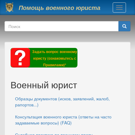
Перейти к основному содержанию
Помощь военного юриста
Toggle
navigati
Форма поиска
Поиск
Задать вопрос военному
юристу (ознакомьтесь с
Правилами)*
Военный юрист
Образцы документов (исков, заявлений, жалоб,
рапортов...)
Консультация военного юриста (ответы на часто
задаваемые вопросы) (FAQ)
Судебная практика по военному праву