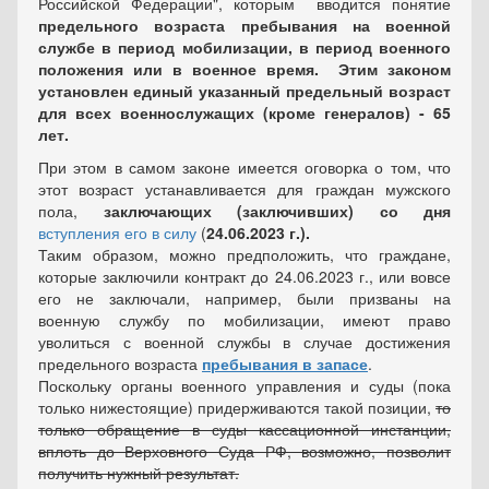
Российской Федерации", которым вводится понятие
предельного возраста пребывания на военной
службе
в период мобилизации, в период военного
положения или в военное время. Этим законом
установлен единый указанный предельный возраст
для всех военнослужащих (кроме генералов) - 65
лет.
При этом в самом законе имеется оговорка о том, что
этот возраст устанавливается
для граждан мужского
пола,
заключающих (заключивших) со дня
вступления его в силу
(
24.06.2023 г.).
Таким образом, можно предположить, что граждане,
которые заключили контракт до 24.06.2023 г., или вовсе
его не заключали, например, были призваны на
военную службу по мобилизации, имеют право
уволиться с военной службы в случае достижения
предельного возраста
пребывания в запасе
.
Поскольку органы военного управления и суды (пока
только нижестоящие) придерживаются такой позиции,
то
только обращение в суды кассационной инстанции,
вплоть до Верховного Суда РФ, возможно, позволит
получить нужный результат.