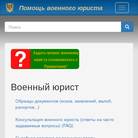
Перейти к основному содержанию
Помощь военного юриста
Toggle
navigati
Форма поиска
Поиск
Задать вопрос военному
юристу (ознакомьтесь с
Правилами)*
Военный юрист
Образцы документов (исков, заявлений, жалоб,
рапортов...)
Консультация военного юриста (ответы на часто
задаваемые вопросы) (FAQ)
Судебная практика по военному праву