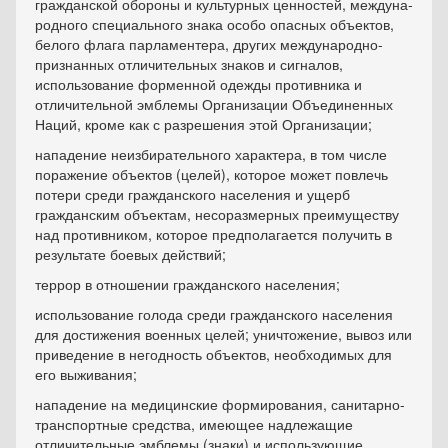
гражданской обороны и культурных ценностей, междуна­
родного специального знака особо опасных объектов,
белого флага парла­ментера, других международно-
признанных отличительных знаков и сигна­лов,
использование форменной одежды противника и
отличительной эмб­лемы Организации Объединенных
Наций, кроме как с разрешения этой Ор­ганизации;
нападение неизбирательного характера, в том числе
поражение объ­ектов (целей), которое может повлечь
потери среди гражданского населения и ущерб
гражданским объектам, несоразмерных преимуществу
над против­ником, которое предполагается получить в
результате боевых действий;
террор в отношении гражданского населения;
использование голода среди гражданского населения
для достиже­ния военных целей; уничтожение, вывоз или
приведение в негодность объ­ектов, необходимых для
его выживания;
нападение на медицинские формирования, санитарно-
транспортные средства, имеющее надлежащие
отличительные эмблемы (знаки) и исполь­зующие