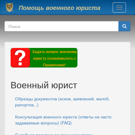
Перейти к основному содержанию
Помощь военного юриста
Toggle
navigati
Форма поиска
Поиск
Задать вопрос военному
юристу (ознакомьтесь с
Правилами)*
Военный юрист
Образцы документов (исков, заявлений, жалоб,
рапортов...)
Консультация военного юриста (ответы на часто
задаваемые вопросы) (FAQ)
Судебная практика по военному праву