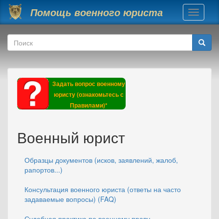
Перейти к основному содержанию
Помощь военного юриста
Toggle
navigati
Форма поиска
Поиск
Задать вопрос военному
юристу (ознакомьтесь с
Правилами)*
Военный юрист
Образцы документов (исков, заявлений, жалоб,
рапортов...)
Консультация военного юриста (ответы на часто
задаваемые вопросы) (FAQ)
Судебная практика по военному праву