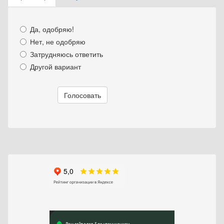
Главные вкладки
вкладка)
Да, одобряю!
Нет, не одобряю
Затрудняюсь ответить
Другой вариант
Варианты
Голосовать