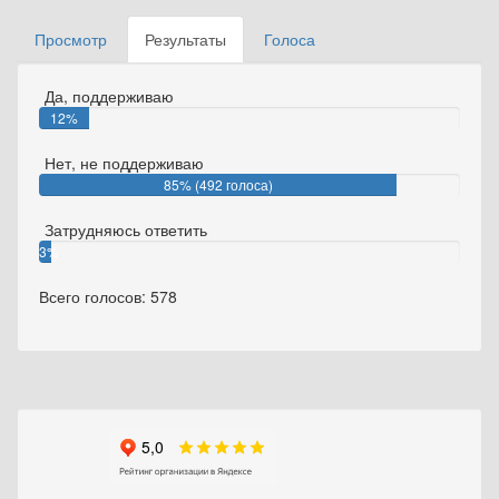
Просмотр
Результаты
(активная
Голоса
Главные вкладки
вкладка)
Да, поддерживаю
12%
(70
Нет, не поддерживаю
голосов)
85% (492 голоса)
Затрудняюсь ответить
3%
(16
Всего голосов: 578
голосов)