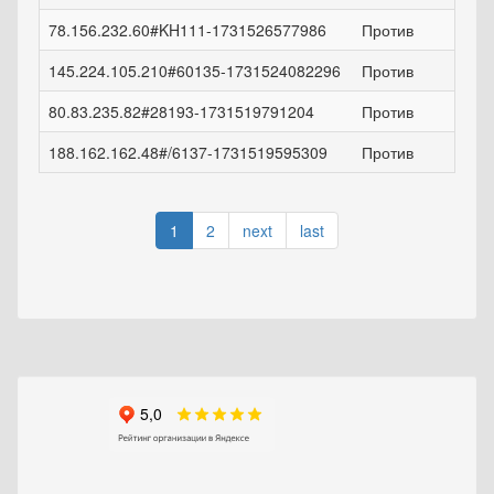
78.156.232.60#KH111-1731526577986
Против
145.224.105.210#60135-1731524082296
Против
80.83.235.82#28193-1731519791204
Против
188.162.162.48#/6137-1731519595309
Против
1
2
next
last