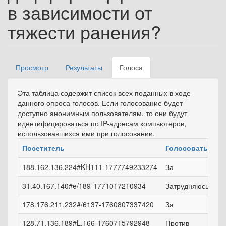
в зависимости от
тяжести ранения?
Просмотр
Результаты
Голоса
(активная
Главные вкладки
вкладка)
Эта таблица содержит список всех поданных в ходе
данного опроса голосов. Если голосование будет
доступно анонимным пользователям, то они будут
идентифицироваться по IP-адресам компьютеров,
использовавшихся ими при голосовании.
Посетитель
Голосовать
188.162.136.224#KH111-1777749233274
За
31.40.167.140#e/189-1771017210934
Затрудняюсь отве
178.176.211.232#/6137-1760807337420
За
128.71.136.189#L,166-1760715792948
Против