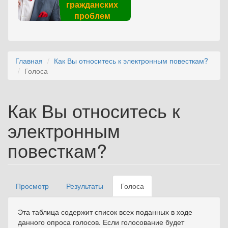
гражданских
проблем
Главная
Как Вы относитесь к электронным повесткам?
Голоса
Как Вы относитесь к
электронным
повесткам?
Просмотр
Результаты
Голоса
(активная
Главные вкладки
вкладка)
Эта таблица содержит список всех поданных в ходе
данного опроса голосов. Если голосование будет