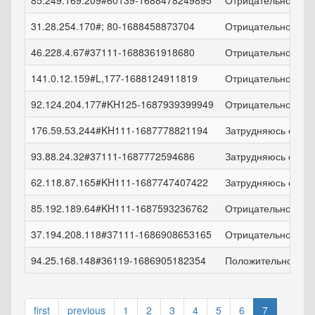
85.249.169.209#60139-1688478249895
Отрицательно!
31.28.254.170#; 80-1688458873704
Отрицательно!
46.228.4.67#37111-1688361918680
Отрицательно!
141.0.12.159#L,177-1688124911819
Отрицательно!
92.124.204.177#KH125-1687939399949
Отрицательно!
176.59.53.244#KH111-1687778821194
Затрудняюсь ответ
93.88.24.32#37111-1687772594686
Затрудняюсь ответ
62.118.87.165#KH111-1687747407422
Затрудняюсь ответ
85.192.189.64#KH111-1687593236762
Отрицательно!
37.194.208.118#37111-1686908653165
Отрицательно!
94.25.168.148#36119-1686905182354
Положительно!
first
previous
1
2
3
4
5
6
7