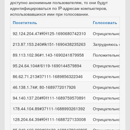
доступно анонимным пользователям, то они будут
идентифицироваться по IP-адресам компьютеров,
использовавшихся ими при голосовании.
Посетитель
Голосовать
92.124.204.47#KH125-1690680742310
Отрицательно!
213.87.153.240#ik151-1690438235263
Затрудняюсь ответ
89.113.102.96#1.143-1690241879958
Положительно!
95.24.64.104#/6119-1690144579894
Отрицательно!
86.62.71.213#37111-1689856322346
Отрицательно!
46.138.1.74#; 80-1689772017926
Отрицательно!
94.140.137.20#KH111-1689759570891
Отрицательно!
178.44.104.89#37111-1688993261392
Отрицательно!
128.204.64.39#KH111-1688727133008
Отрицательно!