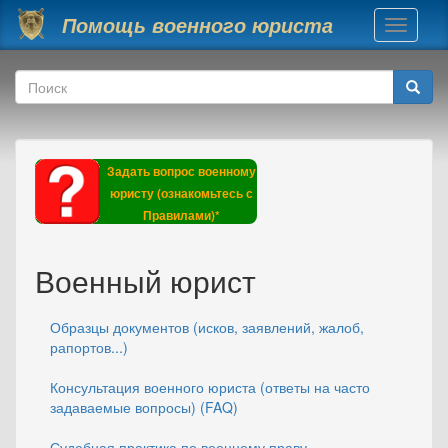
Перейти к основному содержанию
Помощь военного юриста
Toggle
navigati
Форма поиска
Поиск
Задать вопрос военному
юристу (ознакомьтесь с
Правилами)*
Военный юрист
Образцы документов (исков, заявлений, жалоб,
рапортов...)
Консультация военного юриста (ответы на часто
задаваемые вопросы) (FAQ)
Судебная практика по военному праву