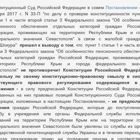
титуционный Суд Российской Федерации в совем
Постановлении
ря 2017 г. N 33-П "по делу о проверке конституционности пун
ьи 1 и части второй статьи 3 Федерального закона "Об особенн
ионного обеспечения отдельных категорий граждан Росси
рации, проживающих на территориях Республики Крым и г
рального значения Севастополя" в связи с жалобой гражд
.Шокура"
пришел к выводу о том
, что пункт 1 статьи 1 и часть 
ьи 3 Федерального закона "Об особенностях пенсионного обеспе
льных категорий граждан Российской Федерации, проживающ
риториях Республики Крым и города федерального знач
стополя"
не противоречит Конституции Российской Федера
кольку по своему конституционно-правовому смыслу в сис
ствующего правового регулирования содержащиеся в
ожения -
в силу предписаний Конституции Российской Федера
ванных на них правовых позиций Конституционного Суда Росси
рации, изложенных в настоящем Постановлении,
- не предпол
ения
граждан Российской Федерации, которые до поступлен
жбу в учреждения или органы Федеральной службы исполн
заний на территории Республики Крым или на территории г
рального значения Севастополя были уволены со службы из ор
дарственной пенитенциарной службы Украины и в течение перехо
ода реализовали право на получение пенсии в соответст