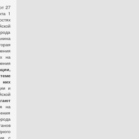
от 27
кта 1
остях
йской
орода
анина
вторая
чения
их на
ения
ции,
теме
 них
ции и
йской
агают
ия на
ения
орода
ганов
дного
вии с