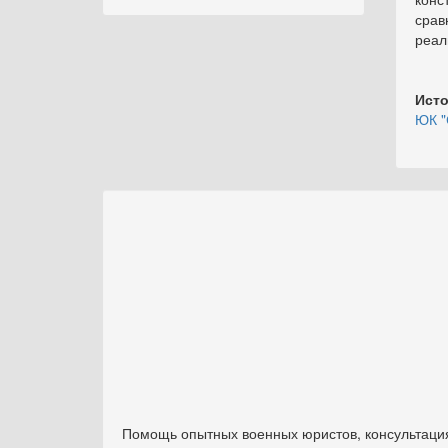
срав
реал
Исто
ЮК "
Помощь опытных военных юристов, консультация