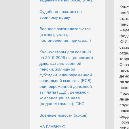
Конс
Судебная практика по
нояб
военному праву
стат
пенс
Военное законодательство
Феде
(законы, указы,
феде
постановления, приказы...)
Ю.И
стат
Калькуляторы для военных
отде
на 2015-2026 гг. (денежного
тер
довольствия, военной
Сева
пенсии, жилищной
пос
субсидии, единовременной
дей
социальной выплаты (ЕСВ),
пол
единовременной денежной
осно
выплаты (ЕДВ), денежной
Феде
компенсации за наем
лиш
(поднаем) жилья), ГЖС
слу
нака
Военные новости (архив)
феде
Госу
НА ГЛАВНУЮ
пери