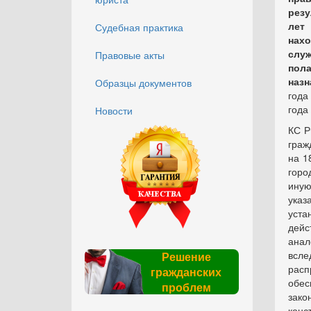
резу
лет
Судебная практика
нах
слу
Правовые акты
пола
назн
Образцы документов
года
года
Новости
КС Р
граж
на 1
горо
ину
указ
уста
дейс
анал
всл
Решение
расп
гражданских
обе
проблем
зако
конс