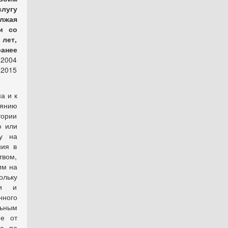
слугу
лжая
и со
лет,
ранее
 2004
 2015
а и к
оянию
тории
ю или
у на
ния в
твом,
им на
ольку
ии и
нного
ьным
ие от
ее по