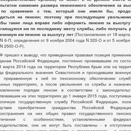
льтатом снижение размера пенсионного обеспечения за вы
 по сравнению с тем, который они имели бы, продо
одиться на пенсии; поэтому при последующем увольнени
жбы такие лица вправе либо оформить пенсию за выслугу 
гающуюся им по последнему месту службы, либо получать 
аченную им пенсию за выслугу лет
(Постановление от 18 марта
 N 6-П, определения от 9 ноября 2004 года N 320-О и от 5 ноября
 N 2500-О-Р).
Ф пришел к выводу, что приведенная правовая позиция применим
данам Российской Федерации, постоянно проживавшим по сост
8 марта 2014 года на территории Республики Крым или на терри
да федерального значения Севастополя и проходившим военну
ю приравненную к ней по пенсионному обеспечению служб
анных территориях, а после увольнения со службы и назначе
новленном порядке пенсии в соответствии с законодательс
твовавшим на этих территориях до 1 января 2015 года, поступивш
огичную государственную службу Российской Федерации, поск
едствие приобретения гражданства Российской Федерац
ространения на них общих правил государственного пенсио
спечения с особенностями, установленными федерал
нодательством, они не могут быть поставлены - в отступлен
титуционных принципов равенства и справедливости - в худш