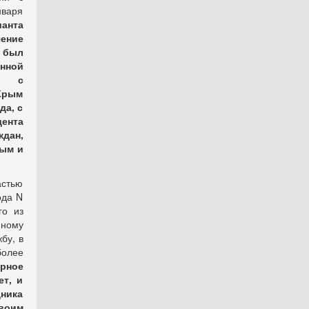
нваря
анта
ение
н был
енной
и с
 Крым
да, с
ента
ждан,
рым и
астью
ода N
го из
нному
бу, в
олее
рное
ет, и
ника
воим