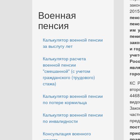
зако
201
Военная
пен
пенсия
пенс
им у
пе
Калькулятор военной пенсии
зако
за выслугу лет
и го
учет
Калькулятор расчета
Росс
военной пенсии
явля
"смешанной" (с учетом
горо
гражданского (трудового)
КС Р
стажа)
втор
4468
Калькулятор военной пенсии
видо
по потере кормильца
Зако
час
Калькулятор военной пенсии
пред
по инвалидности
пост
при
Консультация военного
пра
юриста