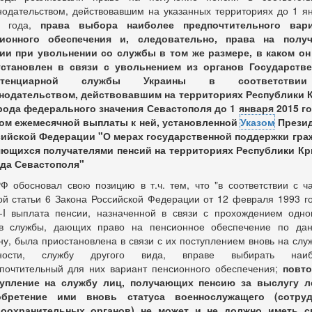
нодательством, действовавшим на указанных территориях до 1 я
5 года,
права выбора наиболее предпочтительного вари
сионного обеспечения и, следовательно, права на получ
ии при увольнении со службы в том же размере, в каком о
становлен в связи с увольнением из органов Государств
нитенциарной службы Украины в соответстви
нодательством, действовавшим на территориях Республики
рода федерального значения Севастополя до 1 января 2015 го
ом ежемесячной выплаты к ней, установленной
Указом
Презид
ийской Федерации "О мерах государственной поддержки гра
ющихся получателями пенсий на территориях Республики К
да Севастополя"
Ф обосновал свою позицию в т.ч. тем, что "в соответствии с ч
ой статьи 6 Закона Российской Федерации от 12 февраля 1993 г
-I выплата пенсии, назначенной в связи с прохождением одно
в службы, дающих право на пенсионное обеспечение по да
ну, была приостановлена в связи с их поступлением вновь на служ
тности, службу другого вида, вправе выбирать наиб
почтительный для них вариант пенсионного обеспечения;
повто
упление на службу лиц, получающих пенсию за выслугу л
обретение ими вновь статуса военнослужащего (сотруд
воохранительных органов) не может и не должно иметь с