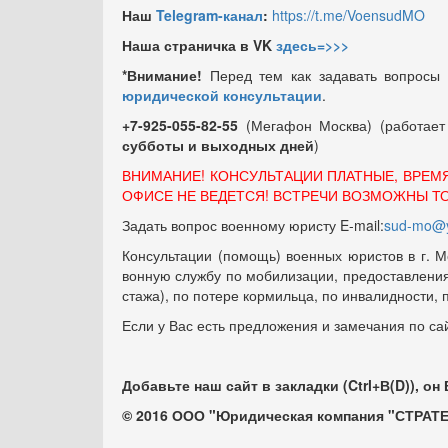
Наш
Telegram-канал
:
https://t.me/VoensudMO
Наша страничка в VK
здесь=>>>
*Внимание!
Перед тем как задавать вопросы
юридической консультации
.
+7-925-055-82-55
(Мегафон Москва) (работае
субботы и выходных
дней
)
ВНИМАНИЕ! КОНСУЛЬТАЦИИ ПЛАТНЫЕ, ВРЕМ
ОФИСЕ НЕ ВЕДЕТСЯ! ВСТРЕЧИ ВОЗМОЖНЫ Т
Задать вопрос военному юристу E-mail:
sud-mo@y
Консультации (помощь) военных юристов в г. М
вонную службу по мобилизации, предоставления 
стажа), по потере кормильца, по инвалидности,
Если у Вас есть предложения и замечания по са
Добавьте наш сайт в закладки (Ctrl+В(D)), он
© 2016 ООО "Юридическая компания "СТРАТЕ