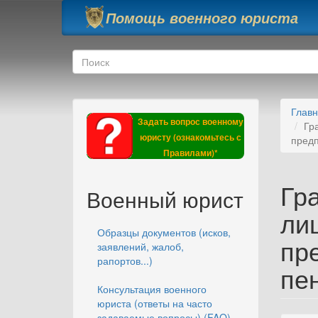
Перейти к основному содержанию
Помощь военного юриста
Форма поиска
Поиск
Глав
Задать вопрос военному
Гр
юристу (ознакомьтесь с
предп
Правилами)*
Гр
Военный юрист
ли
Образцы документов (исков,
пр
заявлений, жалоб,
рапортов...)
пе
Консультация военного
юриста (ответы на часто
задаваемые вопросы) (FAQ)