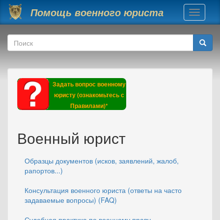
Перейти к основному содержанию
Помощь военного юриста
Toggle
navigati
Форма поиска
Поиск
Задать вопрос военному
юристу (ознакомьтесь с
Правилами)*
Военный юрист
Образцы документов (исков, заявлений, жалоб,
рапортов...)
Консультация военного юриста (ответы на часто
задаваемые вопросы) (FAQ)
Судебная практика по военному праву