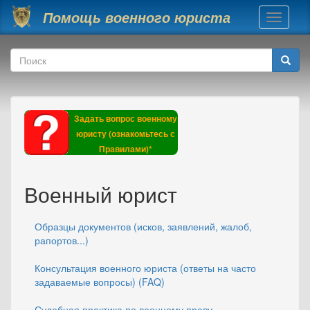
Перейти к основному содержанию
Помощь военного юриста
Toggle
navigati
Форма поиска
Поиск
Задать вопрос военному
юристу (ознакомьтесь с
Правилами)*
Военный юрист
Образцы документов (исков, заявлений, жалоб,
рапортов...)
Консультация военного юриста (ответы на часто
задаваемые вопросы) (FAQ)
Судебная практика по военному праву