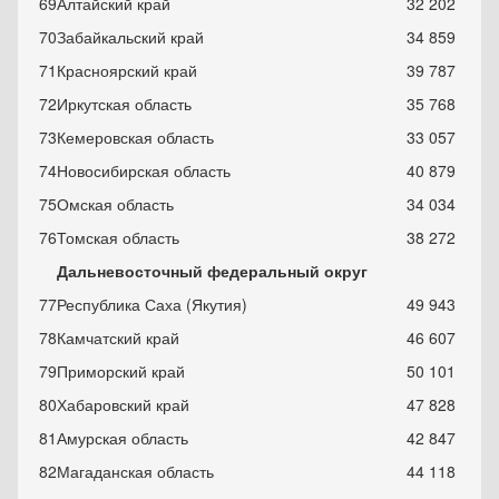
69
Алтайский край
32 202
70
Забайкальский край
34 859
71
Красноярский край
39 787
72
Иркутская область
35 768
73
Кемеровская область
33 057
74
Новосибирская область
40 879
75
Омская область
34 034
76
Томская область
38 272
Дальневосточный федеральный округ
77
Республика Саха (Якутия)
49 943
78
Камчатский край
46 607
79
Приморский край
50 101
80
Хабаровский край
47 828
81
Амурская область
42 847
82
Магаданская область
44 118