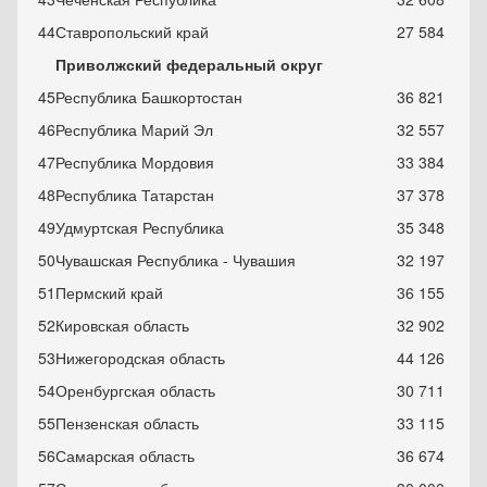
44
Ставропольский край
27 584
Приволжский федеральный округ
45
Республика Башкортостан
36 821
46
Республика Марий Эл
32 557
47
Республика Мордовия
33 384
48
Республика Татарстан
37 378
49
Удмуртская Республика
35 348
50
Чувашская Республика - Чувашия
32 197
51
Пермский край
36 155
52
Кировская область
32 902
53
Нижегородская область
44 126
54
Оренбургская область
30 711
55
Пензенская область
33 115
56
Самарская область
36 674