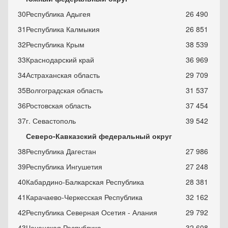
30
Республика Адыгея
26 490
31
Республика Калмыкия
26 851
32
Республика Крым
38 539
3
3
Краснодарский край
36 969
3
4
Астраханская область
29 709
3
5
Волгоградская область
31 537
3
6
Ростовская область
37 454
3
7
г. Севастополь
39 542
Северо-Кавказский федеральный округ
38
Республика Дагестан
27
986
39
Республика Ингушетия
27 248
40
Кабардино-Балкарская Республика
28 381
41
Карачаево-Черкесская Республика
32 162
42
Республика Северная Осетия - Алания
29 792
43
Чеченская Республика
32 608