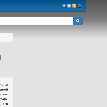
м
йства
дней
илого
года
"
ного