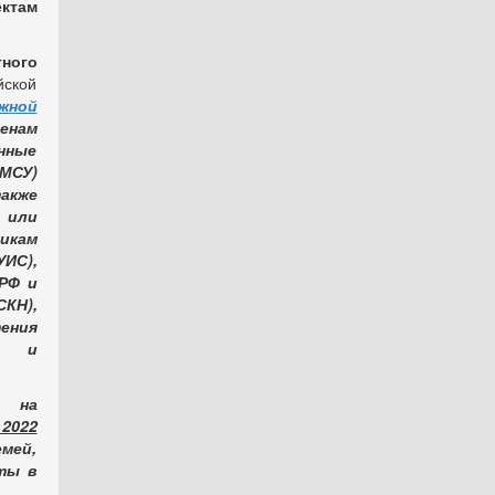
ктам
тного
ской
жной
енам
енные
(МСУ)
акже
 или
икам
ИС),
РФ и
КН),
ения
ВД и
 на
 2022
мей,
ты в