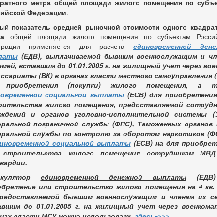
дратного метра общей площади жилого помещения по субъе
сийской Федерации
.
ный
показатель
средней рыночной стоимости одного квадра
ра
общей площади жилого помещения по субъектам Россий
ерации применяется для расчета
единовременной дене
латы
(ЕДВ), выплачиваемой
бывшим военнослужащим и чл
емей, вставшим до 01.01.2005 г. на жилищный учет через во
ссариаты (ВК) в органах власти местного самоуправления 
 приобретения (покупки) жилого помещения, а т
новременной социальной выплаты
(ЕСВ) для приобретения
оительства жилого помещения, предоставляемой сотрудн
еждений и органов уголовно-исполнительной системы (У
еральной пограничной службы (ФПС), Таможенных органов 
еральной службы по контролю за оборотом наркотиков (ФС
иновременной социальной выплаты
(ЕСВ) на для приобрет
 строительства жилого помещения сотрудникам М
вардии.
ькулятор
единовременной денежной выплаты
(ЕДВ)
обретение или строительство жилого помещения
на 4 кв.
предоставляемой бывшим военнослужащим и членам их се
авшим до 01.01.2005 г. на жилищный учет через военкома
анах власти МСУ можно использовать
здесь=>>>