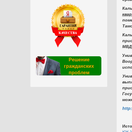
Кал
квар
поме
Там
Кал
при
МВД
У
ни
Решение
Воо
гражданских
исп
проблем
Уни
вып
пр
Гос
мож
http
Исто
ЮК "