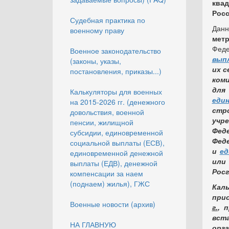
ква
Рос
Судебная практика по
Дан
военному праву
мет
Фед
Военное законодательство
вып
(законы, указы,
их с
постановления, приказы...)
коми
для
Калькуляторы для военных
еди
на 2015-2026 гг. (денежного
стр
довольствия, военной
учр
пенсии, жилищной
Фед
субсидии, единовременной
Фед
социальной выплаты (ЕСВ),
и
ед
единовременной денежной
или
выплаты (ЕДВ), денежной
Росг
компенсации за наем
(поднаем) жилья), ГЖС
Кал
при
Военные новости (архив)
г.
, 
вст
НА ГЛАВНУЮ
орг