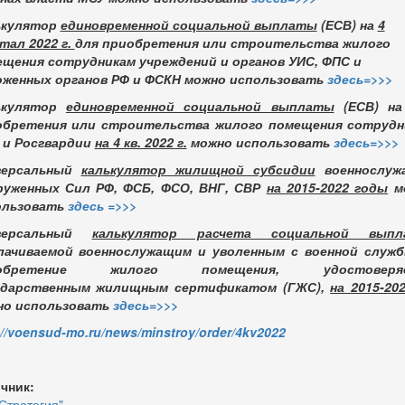
ькулятор
единовременной социальной выплаты
(ЕСВ) на
4
тал 2022 г.
для приобретения или строительства жилого
щения сотрудникам учреждений и органов УИС, ФПС и
оженных органов РФ и ФСКН можно использовать
здесь=>>>
ькулятор
единовременной социальной выплаты
(ЕСВ) на
обретения или строительства жилого помещения сотрудн
 и Росгвардии
на 4 кв. 2022 г.
можно использовать
здесь=>>>
версальный
калькулятор жилищной субсидии
военнослуж
руженных Сил РФ, ФСБ, ФСО, ВНГ, СВР
на 2015-2022 годы
м
ользовать
здесь =>>>
версальный
калькулятор расчета социальной выпл
лачиваемой военнослужащим и уволенным с военной служб
иобретение жилого помещения, удостоверяе
ударственным жилищным сертификатом (ГЖС),
на
2015-202
но использовать
здесь=>>>
://voensud-mo.ru/news/minstroy/order/4kv2022
чник:
Стратегия"