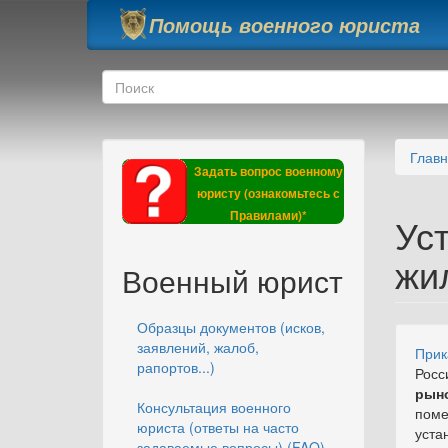
Перейти к основному содержанию
Помощь военного юриста
Форма поиска
Поиск
Глав
Задать вопрос военному
юристу (ознакомьтесь с
Правилами)*
Ус
жил
Военный юрист
Образцы документов (исков,
заявлений, жалоб,
При
рапортов...)
Росс
рыно
Консультация военного
поме
юриста (ответы на часто
уст
задаваемые вопросы) (FAQ)