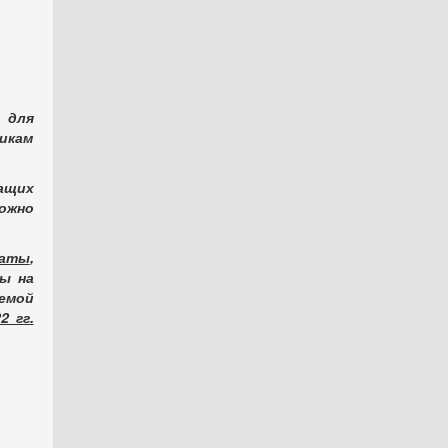
 для
икам
ащих
ожно
аты
,
ы на
мой
2 гг.