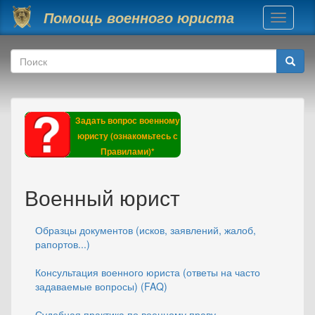
Перейти к основному содержанию
Помощь военного юриста
Toggle
navigati
Форма поиска
Поиск
Задать вопрос военному
юристу (ознакомьтесь с
Правилами)*
Военный юрист
Образцы документов (исков, заявлений, жалоб,
рапортов...)
Консультация военного юриста (ответы на часто
задаваемые вопросы) (FAQ)
Судебная практика по военному праву