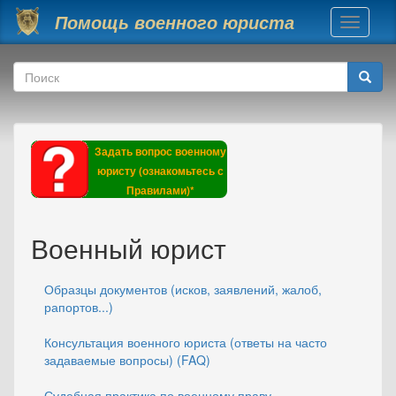
Перейти к основному содержанию
Помощь военного юриста
Toggle
navigati
Форма поиска
Поиск
Задать вопрос военному
юристу (ознакомьтесь с
Правилами)*
Военный юрист
Образцы документов (исков, заявлений, жалоб,
рапортов...)
Консультация военного юриста (ответы на часто
задаваемые вопросы) (FAQ)
Судебная практика по военному праву