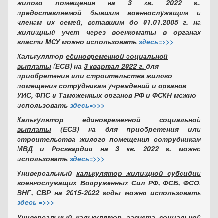
жилого помещения
на 3 кв. 2022 г.
,
предоставляемой бывшим военнослужащим и
членам их семей, вставшим до 01.01.2005 г. на
жилищный учет через военкоматы в органах
власти МСУ можно использовать
здесь=>>>
Калькулятор
единовременной социальной
выплаты
(ЕСВ) на
3 квартал 2022 г.
для
приобретения или строительства жилого
помещения сотрудникам учреждений и органов
УИС, ФПС и Таможенных органов РФ и ФСКН можно
использовать
здесь=>>>
Калькулятор
единовременной социальной
выплаты
(ЕСВ) на для приобретения или
строительства жилого помещения сотрудникам
МВД и Росгвардии
на 3 кв. 2022 г.
можно
использовать
здесь=>>>
У
ниверсальный
калькулятор жилищной субсидии
военнослужащих Вооруженных Сил РФ, ФСБ, ФСО,
ВНГ, СВР
на 2015-2022 годы
можно использовать
здесь =>>>
Универсальный
калькулятор расчета социальной