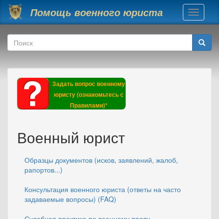
Перейти к основному содержанию
Помощь военного юриста
Toggle
navigati
Форма поиска
Поиск
Задать вопрос военному
юристу (ознакомьтесь с
Правилами)*
Военный юрист
Образцы документов (исков, заявлений, жалоб,
рапортов...)
Консультация военного юриста (ответы на часто
задаваемые вопросы) (FAQ)
Судебная практика по военному праву