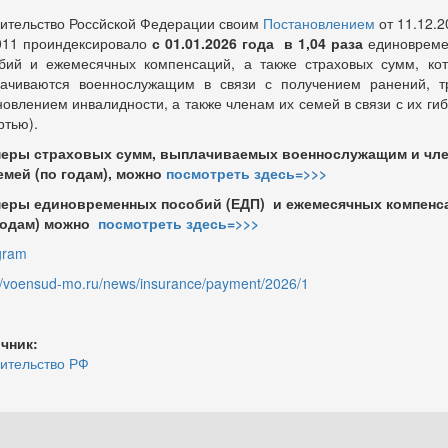
ительство Россйской Федерации своим
Постановлением
от 11.12.2
11 проиндексировало
с 01.01.2026 года
в
1,04 раза
единоврем
бий и ежемесячных компенсаций, а также страховых сумм, ко
ачиваются военнослужащим в связи с получением ранений, т
новлением инвалидности, а также членам их семей в связи с их ги
ртью).
еры страховых сумм, выплачиваемых военнослужащим и чл
емей (по годам), можно
посмотреть здесь=>>>
еры единовременных пособий (ЕДП) и ежемесячных компенс
годам) можно
посмотреть здесь=>>>
gram
://voensud-mo.ru/news/insurance/payment/2026/1
чник:
ительство РФ