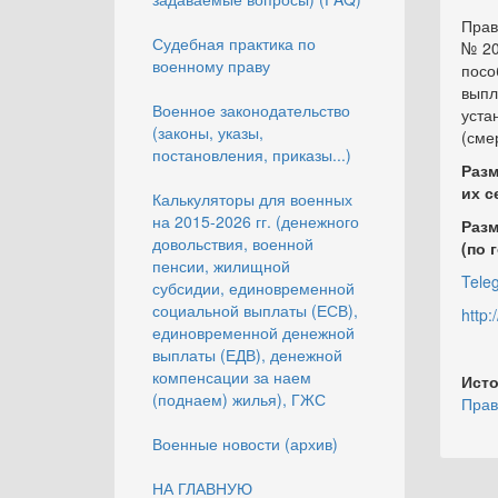
Прав
Судебная практика по
№ 20
военному праву
посо
выпл
Военное законодательство
уста
(законы, указы,
(сме
постановления, приказы...)
Разм
их с
Калькуляторы для военных
на 2015-2026 гг. (денежного
Разм
довольствия, военной
(по 
пенсии, жилищной
Tele
субсидии, единовременной
социальной выплаты (ЕСВ),
http
единовременной денежной
выплаты (ЕДВ), денежной
компенсации за наем
Исто
(поднаем) жилья), ГЖС
Прав
Военные новости (архив)
НА ГЛАВНУЮ