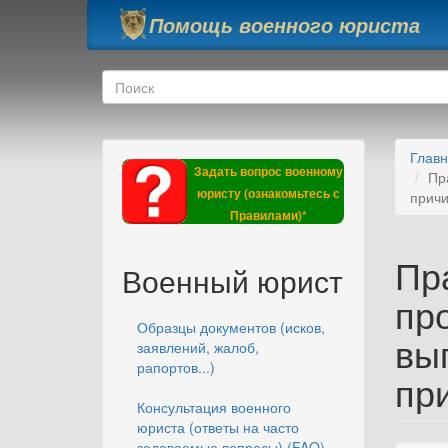
Перейти к основному содержанию
Помощь военного юриста
Форма поиска
Поиск
Глав
Задать вопрос военному
Пр
юристу (ознакомьтесь с
причи
Правилами)*
Пр
Военный юрист
про
Образцы документов (исков,
вы
заявлений, жалоб,
рапортов...)
пр
Консультация военного
юриста (ответы на часто
задаваемые вопросы) (FAQ)