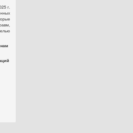
025 г.
енных
торые
равм,
белью
енам
аций