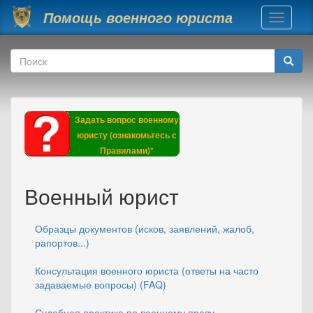
Перейти к основному содержанию
Помощь военного юриста
Toggle
navigati
Форма поиска
Поиск
Задать вопрос военному
юристу (ознакомьтесь с
Правилами)*
Военный юрист
Образцы документов (исков, заявлений, жалоб,
рапортов...)
Консультация военного юриста (ответы на часто
задаваемые вопросы) (FAQ)
Судебная практика по военному праву