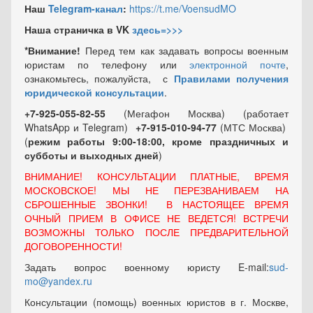
Наш
Telegram-канал
:
https://t.me/VoensudMO
Наша страничка в VK
здесь=>>>
*Внимание!
Перед тем как задавать вопросы военным
юристам по телефону или
электронной почте
,
ознакомьтесь, пожалуйста, с
Правилами получения
юридической консультации
.
+7-925-055-82-55
(Мегафон Москва) (работает
WhatsApp и Telegram)
+7-915-010-94-77
(МТС Москва)
(
режим работы 9:00-18:00, кроме праздничных
и
субботы и выходных
дней
)
ВНИМАНИЕ! КОНСУЛЬТАЦИИ ПЛАТНЫЕ, ВРЕМЯ
МОСКОВСКОЕ! МЫ НЕ ПЕРЕЗВАНИВАЕМ НА
СБРОШЕННЫЕ ЗВОНКИ! В НАСТОЯЩЕЕ ВРЕМЯ
ОЧНЫЙ ПРИЕМ В ОФИСЕ НЕ ВЕДЕТСЯ! ВСТРЕЧИ
ВОЗМОЖНЫ ТОЛЬКО ПОСЛЕ ПРЕДВАРИТЕЛЬНОЙ
ДОГОВОРЕННОСТИ!
Задать вопрос военному юристу E-mail:
sud-
mo@yandex.ru
Консультации (помощь) военных юристов в г. Москве,