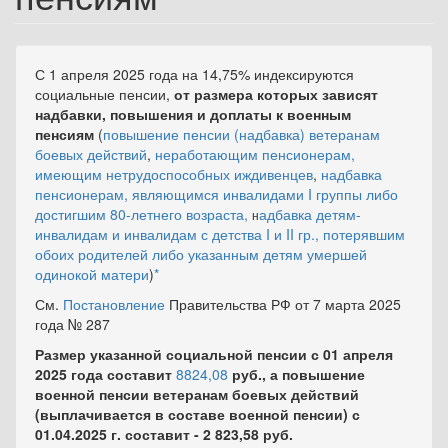
С 1 апреля 2025 года на 14,75% индексируются
социальные пенсии,
от размера которых зависят
надбавки, повышения и доплаты к военным
пенсиям
(
повышение пенсии (надбавка) ветеранам
боевых действий
,
неработающим пенсионерам,
имеющим нетрудоспособных иждивенцев
,
надбавка
пенсионерам, являющимся инвалидами I группы либо
достигшим 80-летнего возраста,
адбавка детям-
н
инвалидам и инвалидам с детства I и II гр., потерявшим
обоих родителей либо указанным детям умершей
одинокой матери
)
*
См.
Постановление
Правительства РФ от 7 марта 2025
года № 287
Размер указанной социальной пенсии с 01 апреля
2025 года составит
8824,08
руб., а повышение
военной пенсии ветеранам боевых действий
(выплачивается в составе военной пенсии) с
01.04.2025 г. составит - 2 823,58 руб.