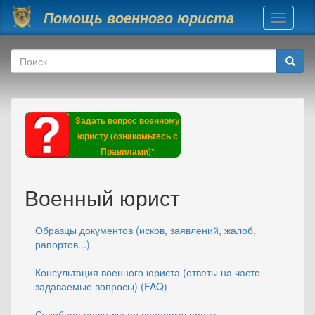
Перейти к основному содержанию
Помощь военного юриста
Toggle
navigati
Форма поиска
Поиск
Задать вопрос военному
юристу (ознакомьтесь с
Правилами)*
Военный юрист
Образцы документов (исков, заявлений, жалоб,
рапортов...)
Консультация военного юриста (ответы на часто
задаваемые вопросы) (FAQ)
Судебная практика по военному праву