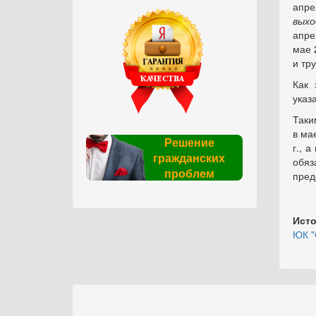
апре
выхо
апре
мае 
и тр
Как 
указ
Таки
в ма
Решение
г., 
гражданских
обяз
проблем
пред
Исто
ЮК "