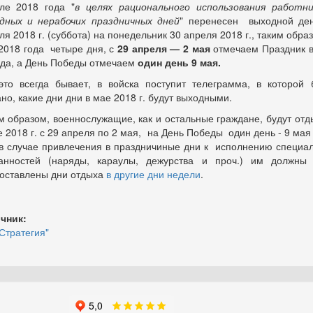
ле 2018 года "
в целях рационального использования работн
дных и нерабочих праздничных дней
" перенесен выходной де
ля 2018 г. (суббота) на понедельник 30 апреля 2018 г., таким образ
2018 года четыре дня, с
29 апреля — 2 мая
отмечаем Праздник 
уда, а День Победы отмечаем
один день 9 мая.
это всегда бывает, в войска поступит телеграмма, в которой 
ано, какие дни дни в мае 2018 г. будут выходными.
м образом, военнослужащие, как и остальные граждане, будут отд
е 2018 г. с 29 апреля по 2 мая, на День Победы один день - 9 мая
а в случае привлечения в праздничиные дни к исполнению специа
анностей (наряды, караулы, дежурства и проч.) им должны
оставлены дни отдыха
в другие дни недели
.
чник:
Стратегия"