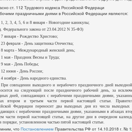
асно ст. 112 Трудового кодекса Российской Федераци
бочими праздничными днями
в Российской Федерации являются:
1, 2, 3, 4, 5, 6 и 8 января - Новогодние каникулы;
д. Федерального
закона
от 23.04.2012 N 35-ФЗ)
7 января - Рождество Христово;
23 февраля - День защитника Отечества;
8 марта - Международный женский день;
1 мая - Праздник Весны и Труда;
9 мая - День Победы;
12 июня - День России;
4 ноября - День народного единства.
При совпадении выходного и нерабочего праздничного дней выходной
носится
на следующий после праздничного рабочий день, за исключ
дных дней, совпадающих с нерабочими праздничными днями, указанн
цах втором
и
третьем части первой
настоящей статьи. Правител
ийской Федерации переносит два выходных дня из числа выходных 
адающих с нерабочими праздничными днями, указанными в
абзацах вт
ем части первой
настоящей статьи, на другие дни в очередном календ
в порядке, установленном
частью пятой
настоящей статьи.
мним, что
Постановлением
Правительства РФ от 14.10.2018 г. № 1