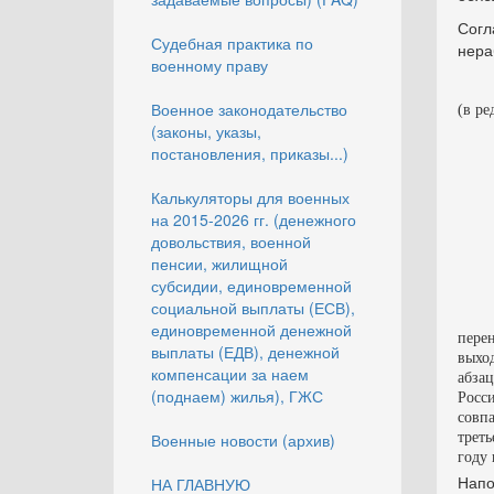
Согл
Судебная практика по
нера
военному праву
Военное законодательство
(в ре
(законы, указы,
постановления, приказы...)
Калькуляторы для военных
на 2015-2026 гг. (денежного
довольствия, военной
пенсии, жилищной
субсидии, единовременной
социальной выплаты (ЕСВ),
единовременной денежной
пере
выплаты (ЕДВ), денежной
выхо
компенсации за наем
абза
(поднаем) жилья), ГЖС
Росс
совп
Военные новости (архив)
треть
году 
Напо
НА ГЛАВНУЮ