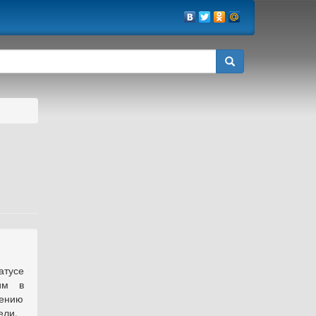
тусе
им в
нению
ели.