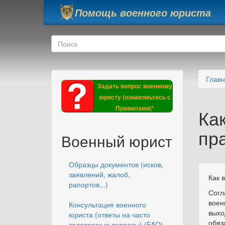
Перейти к основному содержанию
Помощь военного юриста
Форма поиска
Поиск
Глав
Задать вопрос военному
юристу (ознакомьтесь с
Правилами)*
Ка
пра
Военный юрист
Образцы документов (исков,
заявлений, жалоб,
Как 
рапортов...)
Сог
вое
Консультация военного
выхо
юриста (ответы на часто
обяз
задаваемые вопросы) (FAQ)