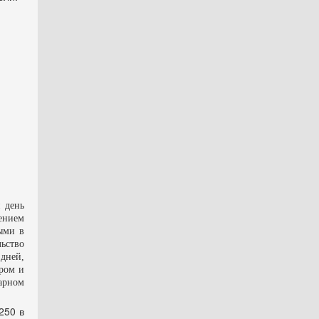
 день
ением
ыми в
ьство
дней,
ором
и
арном
250 в