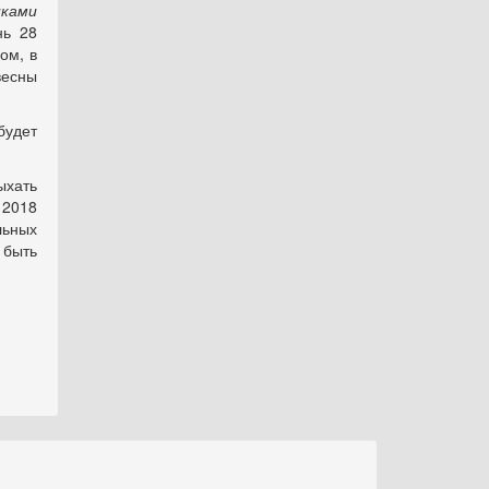
иками
нь 28
ом, в
весны
будет
ыхать
 2018
льных
 быть