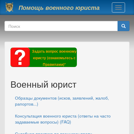
Перейти к основному содержанию
Помощь военного юриста
Toggle
navigati
Форма поиска
Поиск
Задать вопрос военному
юристу (ознакомьтесь с
Правилами)*
Военный юрист
Образцы документов (исков, заявлений, жалоб,
рапортов...)
Консультация военного юриста (ответы на часто
задаваемые вопросы) (FAQ)
Судебная практика по военному праву