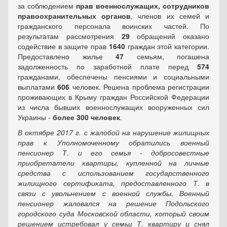
за соблюдением
прав военнослужащих, сотрудников
правоохранительных органов
, членов их семей и
гражданского персонала воинских частей. По
результатам рассмотрения
29
обращений оказано
содействие в защите прав
1640
граждан этой категории.
Предоставлено жилье
47
семьям, погашена
задолженность по заработной плате перед
574
гражданами, обеспечены пенсиями и социальными
выплатами
606
человек. Решена проблема регистрации
проживающих в Крыму граждан Российской Федерации
из числа бывших военнослужащих вооруженных сил
Украины -
более 300 человек
.
В октябре 2017 г. с жалобой на нарушение жилищных
прав к Уполномоченному обратились военный
пенсионер Т. и его семья - добросовестные
приобретатели квартиры, купленной на личные
средства с использованием государственного
жилищного сертификата, предоставленного Т. в
связи с увольнением с военной службы. Военный
пенсионер жаловался на решение Подольского
городского суда Московской области, который своим
решением истребовал у семьи Т. квартиру и снял