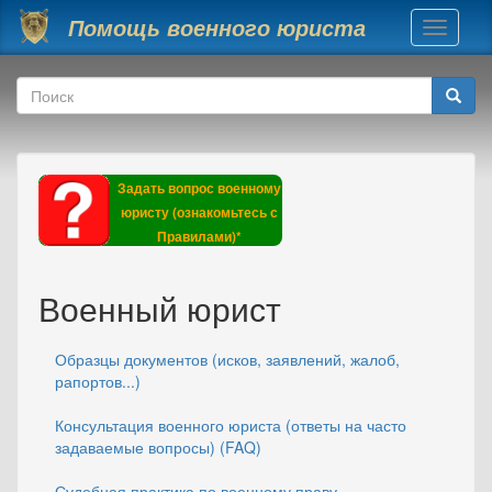
Перейти к основному содержанию
Помощь военного юриста
Toggle
navigati
Форма поиска
Поиск
Задать вопрос военному
юристу (ознакомьтесь с
Правилами)*
Военный юрист
Образцы документов (исков, заявлений, жалоб,
рапортов...)
Консультация военного юриста (ответы на часто
задаваемые вопросы) (FAQ)
Судебная практика по военному праву