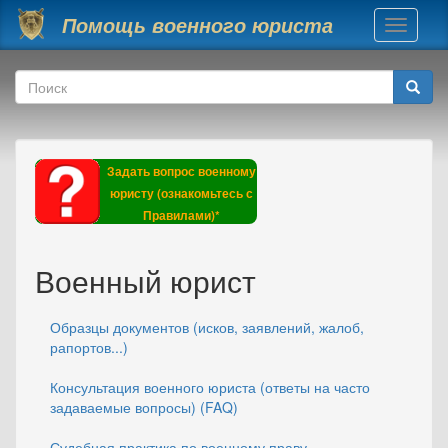
Перейти к основному содержанию
Помощь военного юриста
Toggle
navigati
Форма поиска
Поиск
Задать вопрос военному
юристу (ознакомьтесь с
Правилами)*
Военный юрист
Образцы документов (исков, заявлений, жалоб,
рапортов...)
Консультация военного юриста (ответы на часто
задаваемые вопросы) (FAQ)
Судебная практика по военному праву