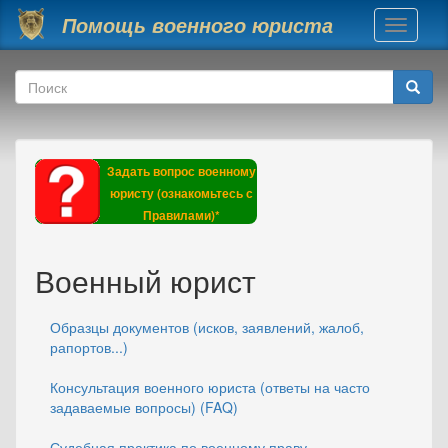
Перейти к основному содержанию
Помощь военного юриста
Toggle
navigati
Форма поиска
Поиск
Задать вопрос военному
юристу (ознакомьтесь с
Правилами)*
Военный юрист
Образцы документов (исков, заявлений, жалоб,
рапортов...)
Консультация военного юриста (ответы на часто
задаваемые вопросы) (FAQ)
Судебная практика по военному праву