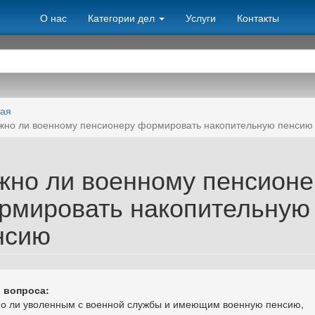
О нас
Категории дел
Услуги
Контакты
ная
жно ли военному пенсионеру формировать накопительную пенсию
жно ли военному пенсионе
рмировать накопительную
нсию
 вопроса:
о ли уволенным с военной службы и имеющим военную пенсию,