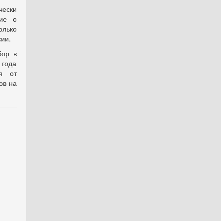
ески
ние о
олько
ии.
бор в
 года
я от
ов на