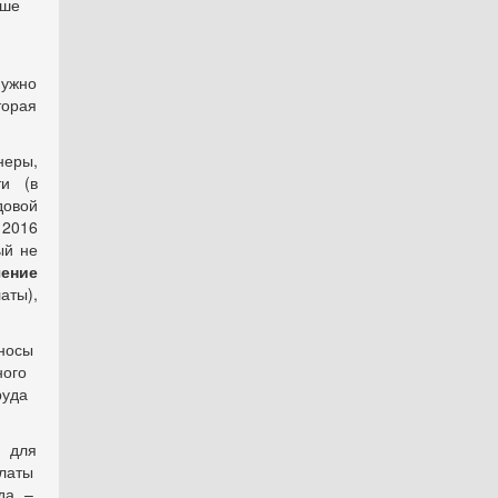
чше
Нужно
торая
еры,
ти (в
довой
 2016
ый не
ение
аты),
зносы
ьного
труда
 для
латы
ода –