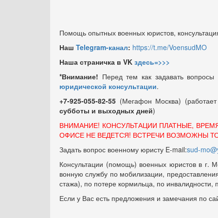
Помощь опытных военных юристов, консультация
Наш
Telegram-канал
:
https://t.me/VoensudMO
Наша страничка в VK
здесь=>>>
*Внимание!
Перед тем как задавать вопросы
юридической консультации
.
+7-925-055-82-55
(Мегафон Москва) (работае
субботы и выходных
дней
)
ВНИМАНИЕ! КОНСУЛЬТАЦИИ ПЛАТНЫЕ, ВРЕМ
ОФИСЕ НЕ ВЕДЕТСЯ! ВСТРЕЧИ ВОЗМОЖНЫ Т
Задать вопрос военному юристу E-mail:
sud-mo@y
Консультации (помощь) военных юристов в г. М
вонную службу по мобилизации, предоставления 
стажа), по потере кормильца, по инвалидности,
Если у Вас есть предложения и замечания по са