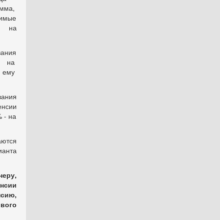
мма,
димые
ы на
ания
я на
й ему
ания
енсии
 - на
аются
анта
еру,
нсии
нсию,
вого