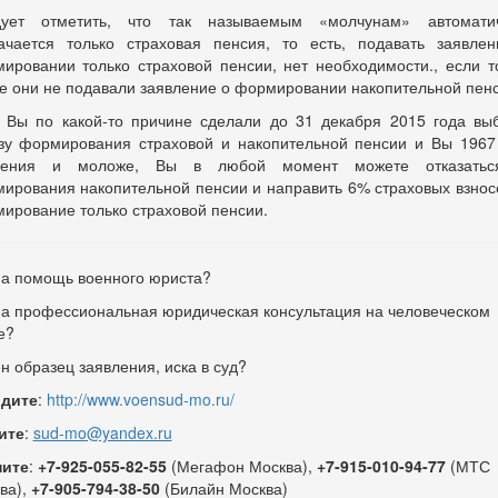
дует отметить, что так называемым «молчунам» автоматич
ачается только страховая пенсия, то есть, подавать заявле
ировании только страховой пенсии, нет необходимости., если т
е они не подавали заявление о формировании накопительной пенс
 Вы по какой-то причине сделали до 31 декабря 2015 года вы
зу формирования страховой и накопительной пенсии и Вы 1967
дения и моложе, Вы в любой момент можете отказатьс
ирования накопительной пенсии и направить 6% страховых взнос
ирование только страховой пенсии.
а помощь военного юриста?
а профессиональная юридическая консультация на человеческом
е?
н образец заявления, иска в суд?
дите
:
http://www.voensud-mo.ru/
ите
:
sud-mo@yandex.ru
ните
:
+7-925-055-82-55
(Мегафон Москва),
+7-915-010-94-77
(МТС
ва),
+7-905-794-38-50
(Билайн Москва)