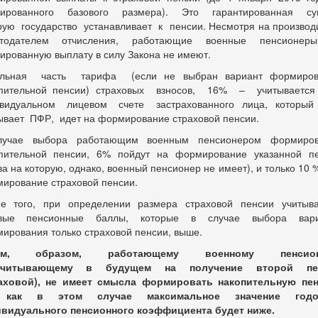
сированного базового размера). Это гарантированная су
рую государство устанавливает к пенсии. Несмотря на произво
отодателем отчисления, работающие военные пенсионер
ированную выплату в силу Закона не имеют.
альная часть тарифа (если не выбран вариант формиров
опительной пенсии) страховых взносов, 16% – учитываетс
видуальном лицевом счете застрахованного лица, которы
ывает ПФР, идет на формирование страховой пенсии.
лучае выбора работающим военным пенсионером формиров
пительной пенсии, 6% пойдут на формирование указанной п
ва на которую, однако, военный пенсионер не имеет), и только 10 %
ирование страховой пенсии.
е того, при определении размера страховой пенсии учитыв
овые пенсионные баллы, которые в случае выбора вари
ирования только страховой пенсии, выше.
им, образом, работающему военному пенсион
считывающему в будущем на получение второй пе
аховой), не имеет смысла формировать накопительную пе
 как в этом случае м
аксимальное значение годо
видуального пенсионного коэффициента будет ниже
.