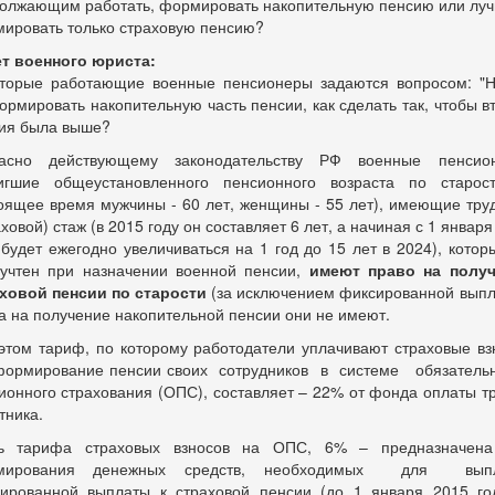
олжающим работать, формировать накопительную пенсию или лу
ировать только страховую пенсию?
т военного юриста:
торые работающие военные пенсионеры задаются вопросом: "
ормировать накопительную часть пенсии, как сделать так, чтобы в
ия была выше?
ласно действующему законодательству РФ военные пенсион
игшие общеустановленного пенсионного возраста по старос
оящее время мужчины - 60 лет, женщины - 55 лет), имеющие тру
аховой) стаж (в 2015 году он составляет 6 лет, а начиная с 1 января
 будет ежегодно увеличиваться на 1 год до 15 лет в 2024), котор
учтен при назначении военной пенсии,
имеют право на получ
ховой пенсии по старости
(за исключением фиксированной выпл
а на получение накопительной пенсии они не имеют.
этом тариф, по которому работодатели уплачивают страховые в
ормирование пенсии своих сотрудников в системе обязател
ионного страхования (ОПС), составляет – 22% от фонда оплаты 
тника.
ть тарифа страховых взносов на ОПС, 6% – предназначена
мирования денежных средств, необходимых для вып
ированной выплаты к страховой пенсии (до 1 января 2015 г