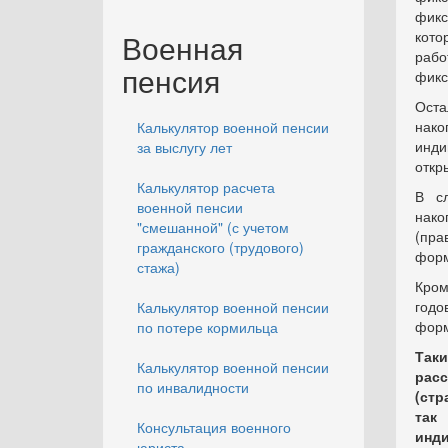
фик
Военная
кото
раб
пенсия
фикс
Ост
нак
Калькулятор военной пенсии
инди
за выслугу лет
откр
Калькулятор расчета
В с
военной пенсии
нако
"смешанной" (с учетом
(пра
гражданского (трудового)
форм
стажа)
Кром
год
Калькулятор военной пенсии
форм
по потере кормильца
Так
Калькулятор военной пенсии
рас
по инвалидности
(стр
так
Консультация военного
инди
юриста