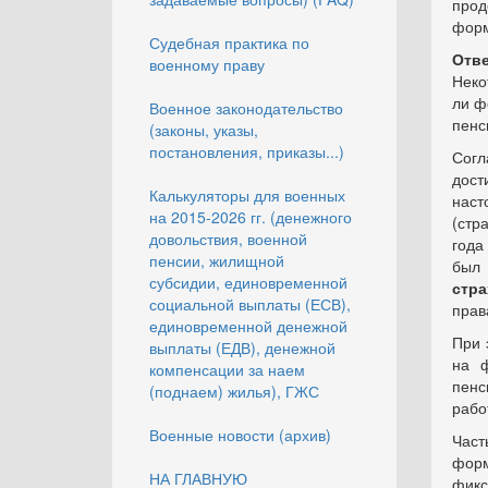
прод
форм
Судебная практика по
Отве
военному праву
Неко
ли ф
Военное законодательство
пенс
(законы, указы,
постановления, приказы...)
Сог
дост
Калькуляторы для военных
наст
на 2015-2026 гг. (денежного
(стр
довольствия, военной
года
пенсии, жилищной
был 
субсидии, единовременной
стра
социальной выплаты (ЕСВ),
прав
единовременной денежной
При 
выплаты (ЕДВ), денежной
на ф
компенсации за наем
пенс
(поднаем) жилья), ГЖС
рабо
Военные новости (архив)
Час
фор
НА ГЛАВНУЮ
фикс