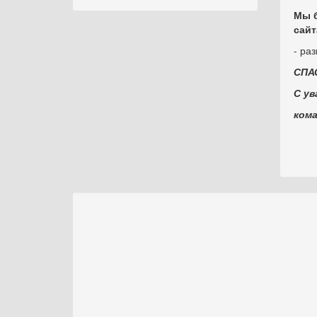
Мы б
сайт
- ра
СПА
С ув
ком