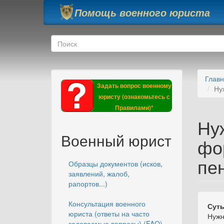
Перейти к основному содержанию
Помощь военного юриста
Форма поиска
Поиск
Глав
Задать вопрос военному
Ну
юристу (ознакомьтесь с
Правилами)*
Ну
Военный юрист
фо
пе
Образцы документов (исков,
заявлений, жалоб,
рапортов...)
Консультация военного
Суть
юриста (ответы на часто
Нужн
задаваемые вопросы) (FAQ)