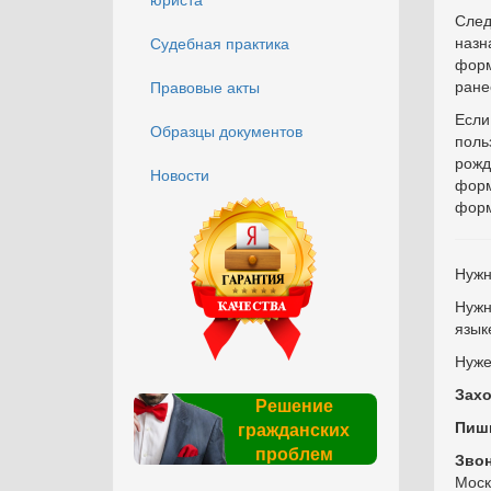
Сле
назн
Судебная практика
форм
ране
Правовые акты
Если
Образцы документов
поль
рож
Новости
форм
форм
Нужн
Нужн
язык
Нуже
Захо
Решение
Пиш
гражданских
проблем
Зво
Моск