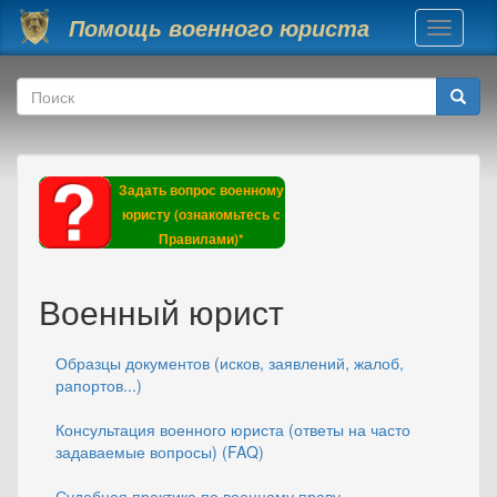
Перейти к основному содержанию
Помощь военного юриста
Toggle
navigati
Форма поиска
Поиск
Задать вопрос военному
юристу (ознакомьтесь с
Правилами)*
Военный юрист
Образцы документов (исков, заявлений, жалоб,
рапортов...)
Консультация военного юриста (ответы на часто
задаваемые вопросы) (FAQ)
Судебная практика по военному праву