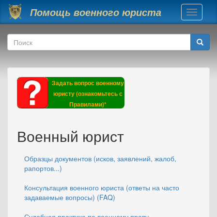
Перейти к основному содержанию
Помощь военного юриста
Toggle
navigati
Форма поиска
Поиск
Задать вопрос военному
юристу (ознакомьтесь с
Правилами)*
Военный юрист
Образцы документов (исков, заявлений, жалоб,
рапортов...)
Консультация военного юриста (ответы на часто
задаваемые вопросы) (FAQ)
Судебная практика по военному праву