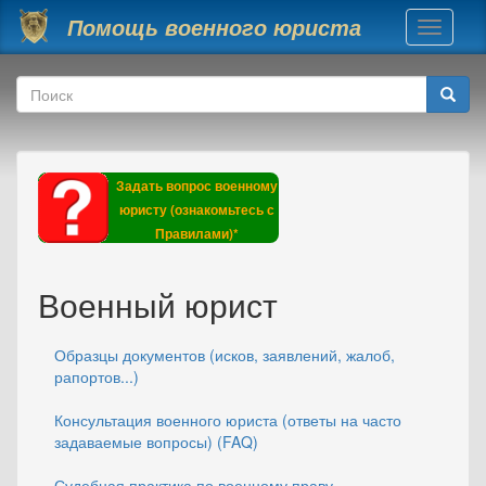
Перейти к основному содержанию
Помощь военного юриста
Toggle
navigati
Форма поиска
Поиск
Задать вопрос военному
юристу (ознакомьтесь с
Правилами)*
Военный юрист
Образцы документов (исков, заявлений, жалоб,
рапортов...)
Консультация военного юриста (ответы на часто
задаваемые вопросы) (FAQ)
Судебная практика по военному праву