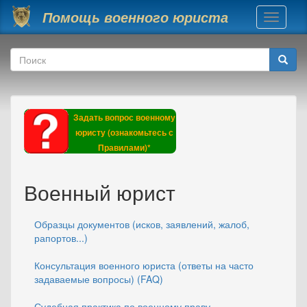
Перейти к основному содержанию
Помощь военного юриста
Toggle
navigati
Форма поиска
Поиск
Задать вопрос военному
юристу (ознакомьтесь с
Правилами)*
Военный юрист
Образцы документов (исков, заявлений, жалоб,
рапортов...)
Консультация военного юриста (ответы на часто
задаваемые вопросы) (FAQ)
Судебная практика по военному праву