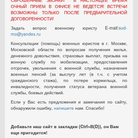
СБРОШЕННЫЕ ЗВОНКИ! В НАСТОЯЩЕЕ ВРЕМЯ
ОЧНЫЙ ПРИЕМ В ОФИСЕ НЕ ВЕДЕТСЯ! ВСТРЕЧИ
ВОЗМОЖНЫ ТОЛЬКО ПОСЛЕ ПРЕДВАРИТЕЛЬНОЙ
ДОГОВОРЕННОСТИ!
Задать вопрос военному юристу E-mail:
sud-
mo@yandex.ru
Консультации (помощь) военных юристов в г. Москве,
Московской области по вопросам получения жилья,
денежного довольствия, страховых выплат, призыва на
вонную службу по мобилизации, предоставления
отсрочек, увольнения с военной службы, назначения
военных пенсий (за выслугу лет (в т.ч. с учетом
гражданского стажа), по потере кормильца, по
инвалидности, получения статуса ветерана военной
службы, боевых действий.
Если у Вас есть предложения и замечания по сайту,
обнаружили ошибку,
напишите
нам. Спасибо!
Добавьте наш сайт в закладки (Ctrl+В(D)), он Вам
еще пригодится!