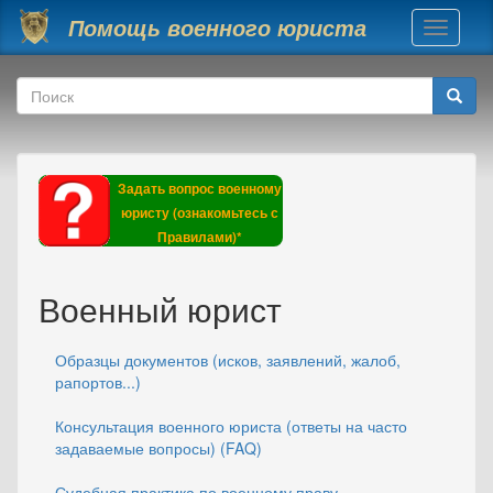
Перейти к основному содержанию
Помощь военного юриста
Toggle
navigati
Форма поиска
Поиск
Задать вопрос военному
юристу (ознакомьтесь с
Правилами)*
Военный юрист
Образцы документов (исков, заявлений, жалоб,
рапортов...)
Консультация военного юриста (ответы на часто
задаваемые вопросы) (FAQ)
Судебная практика по военному праву