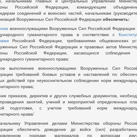
к, начальникам главных и центральных управлений Министе
роны Российской Федерации, командующим объединени
ндирам соединений и воинских частей, начальникам (руководит
низаций Вооруженных Сил Российской Федерации
обеспечить:
ение
военнослужащими Вооруженных Сил Российской Федерации
ународного гуманитарного права в соответствии с
Конститу
нами
Российской Федерации, требованиями общевоинских ус
уженных Сил Российской Федерации и правовых актов Министе
роны Российской Федерации, касающихся соблюдения 
ународного гуманитарного права:
огое выполнение военнослужащими Вооруженных Сил Россий
рации требований боевых уставов и наставлений по обеспе
ых действий при неукоснительном соблюдении норм междунаро
нитарного права;
ние приказов, директив и других служебных документов, необхо
проведения занятий, учений и мероприятий определенных пл
вой подготовки, с учетом требований норм международ
нитарного нрава/
ачальнику Управления делами Министерства обороны Росси
ерации обеспечить доведение до войск (сил) разработанн
ановленном порядке материалов по вопросам изуч