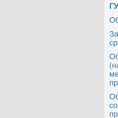
Г
О
За
ср
Об
(н
ме
пр
Об
со
пр