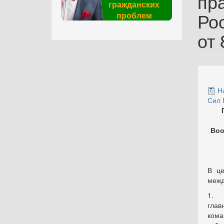
пр
гражданских
Ро
проблем
от 
Н
Сил 
Воо
В це
межд
1. 
глав
кома