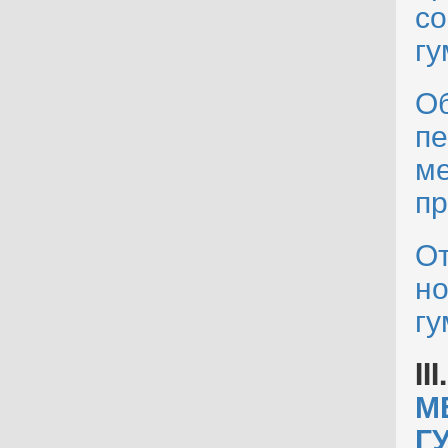
со
гу
Об
пе
ме
пр
От
но
гу
III
М
Г