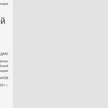
норм
ой
ЖДАЮ
ороны
йской
рации
АНОВ
001 г.