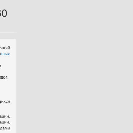
60
ующий
енных
о
2001
щихся
ции,
ации,
одами