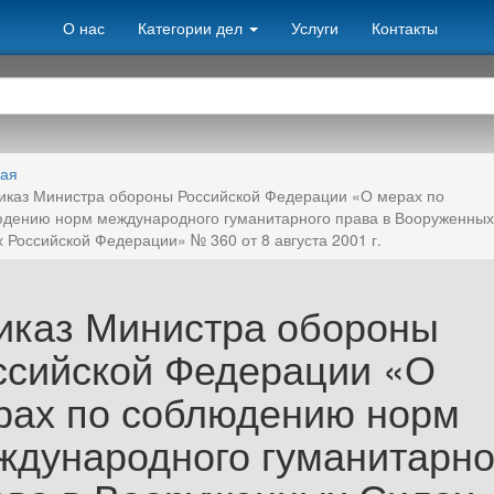
О нас
Категории дел
Услуги
Контакты
ная
иказ Министра обороны Российской Федерации «О мерах по
дению норм международного гуманитарного права в Вооруженных
 Российской Федерации» № 360 от 8 августа 2001 г.
иказ Министра обороны
ссийской Федерации «О
рах по соблюдению норм
ждународного гуманитарно