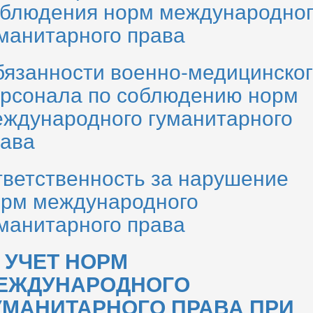
блюдения норм международног
манитарно­го права
язанности военно-медицинског
рсонала по соблюдению норм
ждународного гуманитарного
ава
ветственность за нарушение
рм международного
манитарного права
.
УЧЕТ НОРМ
ЕЖДУНАРОДНОГО
УМАНИТАРНОГО ПРАВА ПРИ