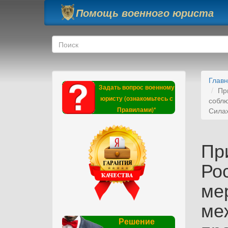
Перейти к основному содержанию
Помощь военного юриста
Форма поиска
Поиск
Глав
Задать вопрос военному
Пр
юристу (ознакомьтесь с
соблю
Правилами)*
Силах
Пр
Ро
ме
ме
Решение