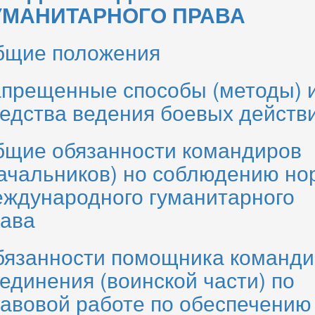
УМАНИТАРНОГО ПРАВА
бщие положения
прещенные способы (методы) 
едства ведения боевых действ
щие обязанности командиров
ачальников) но соблюдению но
ждународного гуманитарного
ава
язанности помощника команди
единения (воинской части) по
аво­вой работе по обеспечению