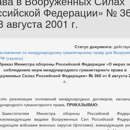
ава в Вооруженных Силах
ссийской Федерации» № 3
8 августа 2001 г.
Статус документа:
действ
аставление по международному гуманитарному праву для Вооруж
РФ (скачать)
Приказ Министра обороны Российской Федерации «О мерах п
соблюдению норм международного гуманитарного права в
руженных Силах Российской Федерации» № 360 от 8 августа 
г.
лях реализации положений международных договоров, касаю
ународного гуманитарного права,
ПРИКАЗЫВАЮ:
Заместителям Министра обороны Российской Федера
нокомандующим видами Вооруженных Сил Российской Федер
ндующим войсками военных округов (флотами), командующим р