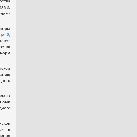
рства
ями,
елям)
 норм
цией
,
тавов
рства
норм
ской
чению
дного
димых
анами
ного
йской
ых в
ения