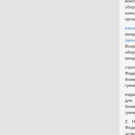
войс
обо
кома
орга
изуч
межд
зако
Воор
обо
межд
стр
Феде
боев
гума
изда
для 
бое
гума
2. Н
Фед
уст