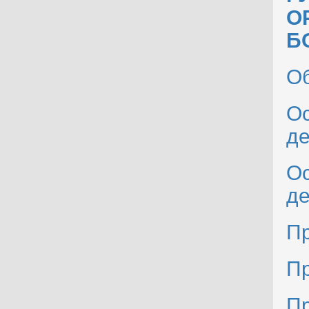
О
Б
О
Ос
де
Ос
де
Пр
Пр
Пр