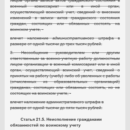
лицом органа записи актов гражданского состояния в
военный комиссариат или в иной орган,
осуществляющий воинский учет, сведений о внесении
изменений в записи актов гражданского состояния
граждан, состоящих или обязанных состоять на
воинском учете, -
влечет наложение
административного
штрафа в
размере от одной тысячи до трех тысяч рублей.
3. Несообщение руководителем или другим
ответственным за военно-учетную работу должностным
лицом организации в военный комиссариат или в иной
орган, осуществляющий воинский учет, сведений о
принятых на работу (учебу) либо об уволенных с работы
(отчисленных из образовательных организаций)
гражданах, состоящих или обязанных состоять, но не
состоящих на воинском учете, -
влечет наложение административного штрафа в
размере от одной тысячи до пяти тысяч рублей.
Статья 21.5. Неисполнение гражданами
обязанностей по воинскому учету