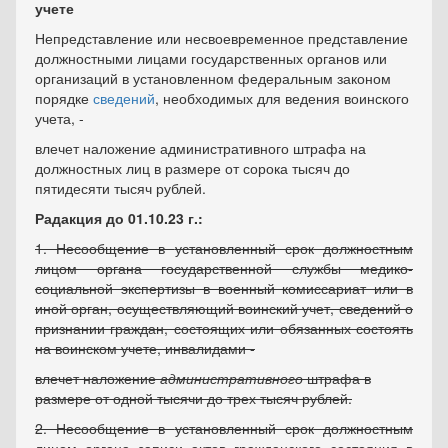
учете
Непредставление или несвоевременное представление
должностными лицами государственных органов или
организаций в установленном федеральным законом
порядке
сведений
, необходимых для ведения воинского
учета, -
влечет наложение административного штрафа на
должностных лиц в размере от сорока тысяч до
пятидесяти тысяч рублей.
Радакция до 01.10.23 г.:
1. Несообщение в
установленный срок
должностным
лицом органа государственной службы медико-
социальной экспертизы в военный комиссариат или в
иной орган, осуществляющий воинский учет, сведений о
признании граждан, состоящих или обязанных состоять
на воинском учете, инвалидами -
влечет наложение
административного
штрафа в
размере от одной тысячи до трех тысяч рублей.
2. Несообщение в
установленный срок
должностным