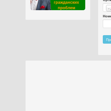
гражданских
проблем
-
Номе
Пр