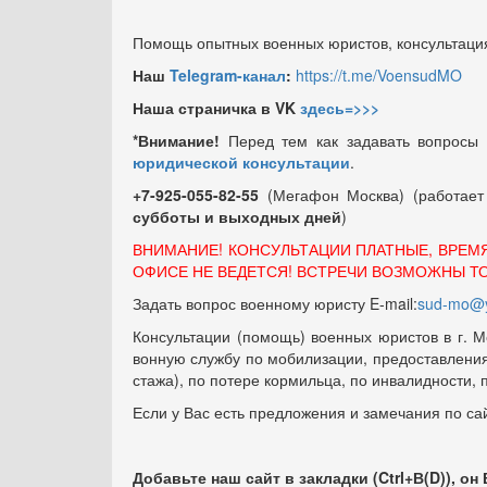
Помощь опытных военных юристов, консультация
Наш
Telegram-канал
:
https://t.me/VoensudMO
Наша страничка в VK
здесь=>>>
*Внимание!
Перед тем как задавать вопросы
юридической консультации
.
+7-925-055-82-55
(Мегафон Москва) (работае
субботы и выходных
дней
)
ВНИМАНИЕ! КОНСУЛЬТАЦИИ ПЛАТНЫЕ, ВРЕМ
ОФИСЕ НЕ ВЕДЕТСЯ! ВСТРЕЧИ ВОЗМОЖНЫ Т
Задать вопрос военному юристу E-mail:
sud-mo@y
Консультации (помощь) военных юристов в г. М
вонную службу по мобилизации, предоставления 
стажа), по потере кормильца, по инвалидности,
Если у Вас есть предложения и замечания по са
Добавьте наш сайт в закладки (Ctrl+В(D)), он