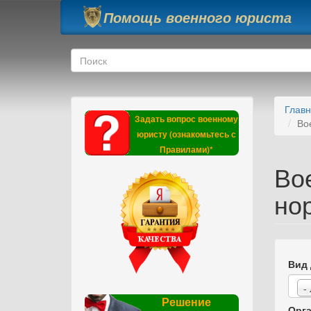
Перейти к основному содержанию
Помощь военного юриста
Форма поиска
Поиск
Глав
Задать вопрос военному
Во
юристу (ознакомьтесь с
Правилами)*
Во
но
Вид 
-
Решение
Орга