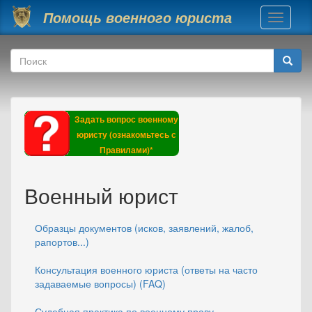
Перейти к основному содержанию
Помощь военного юриста
Toggle
navigati
Форма поиска
Поиск
Задать вопрос военному
юристу (ознакомьтесь с
Правилами)*
Военный юрист
Образцы документов (исков, заявлений, жалоб,
рапортов...)
Консультация военного юриста (ответы на часто
задаваемые вопросы) (FAQ)
Судебная практика по военному праву