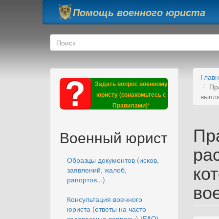
Перейти к основному содержанию
Помощь военного юриста
Форма поиска
Поиск
Глав
Задать вопрос военному
Пр
юристу (ознакомьтесь с
выпла
Правилами)*
Пр
Военный юрист
ра
Образцы документов (исков,
ко
заявлений, жалоб,
рапортов...)
во
Консультация военного
юриста (ответы на часто
задаваемые вопросы) (FAQ)