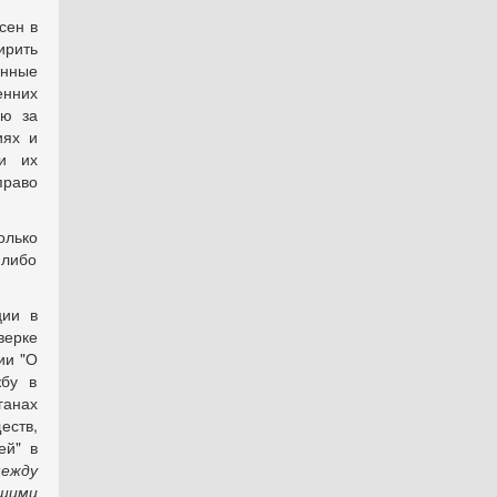
сен в
ирить
онные
енних
лю за
иях и
 и их
раво
олько
 либо
ции в
верке
ии "О
жбу в
ганах
еств,
ей" в
между
щими