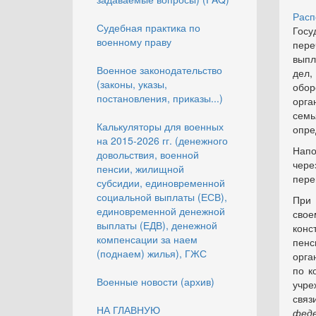
Расп
Судебная практика по
Госу
военному праву
пере
выпл
Военное законодательство
дел,
(законы, указы,
обор
постановления, приказы...)
орга
сем
Калькуляторы для военных
опре
на 2015-2026 гг. (денежного
Напо
довольствия, военной
чере
пенсии, жилищной
пере
субсидии, единовременной
социальной выплаты (ЕСВ),
При 
единовременной денежной
сво
выплаты (ЕДВ), денежной
конс
компенсации за наем
пенс
(поднаем) жилья), ГЖС
орга
по к
Военные новости (архив)
учре
связ
НА ГЛАВНУЮ
фед