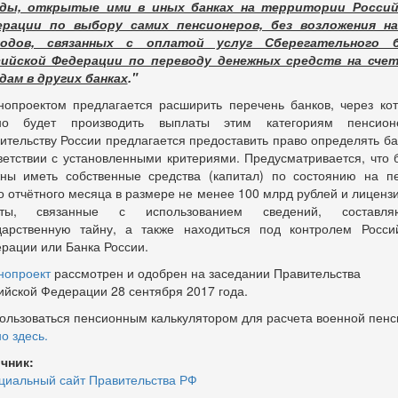
ады, открытые ими в иных банках на территории Россий
ерации по выбору самих пенсионеров, без возложения на
ходов, связанных с оплатой услуг Сберегательного б
сийской Федерации по переводу денежных средств на счет
дам в других банках
."
нопроектом предлагается расширить перечень банков, через ко
но будет производить выплаты этим категориям пенсионе
ительству России предлагается предоставить право определять ба
ветствии с установленными критериями. Предусматривается, что 
ны иметь собственные средства (капитал) по состоянию на п
о отчётного месяца в размере не менее 100 млрд рублей и лиценз
оты, связанные с использованием сведений, составля
дарственную тайну, а также находиться под контролем Росси
рации или Банка России.
нопроект
рассмотрен и одобрен на заседании Правительства
ийской Федерации 28 сентября 2017 года.
ользоваться пенсионным калькулятором для расчета военной пенс
о здесь.
чник:
иальный сайт Правительства РФ