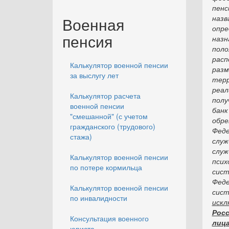
пенс
наз
Военная
опр
пенсия
наз
пол
рас
Калькулятор военной пенсии
разм
за выслугу лет
терр
реал
Калькулятор расчета
полу
военной пенсии
бан
"смешанной" (с учетом
обре
гражданского (трудового)
Феде
стажа)
служ
служ
Калькулятор военной пенсии
псих
по потере кормильца
сис
Феде
Калькулятор военной пенсии
сис
по инвалидности
иск
Росс
Консультация военного
лица
юриста