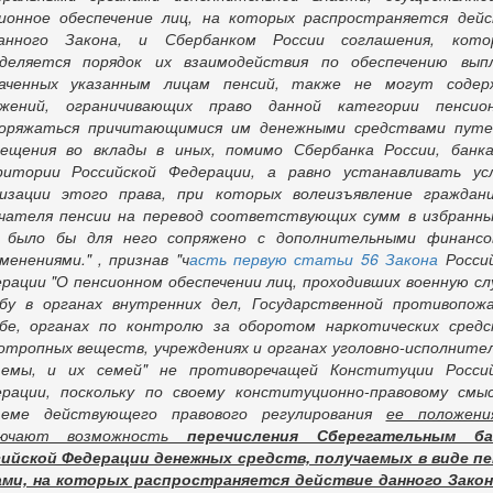
ионное обеспечение лиц, на которых распространяется дей
ванного Закона, и Сбербанком России соглашения, кото
еделяется порядок их взаимодействия по обеспечению вып
наченных указанным лицам пенсий, также не могут содер
ожений, ограничивающих право данной категории пенсион
поряжаться причитающимися им денежными средствами путе
ещения во вклады в иных, помимо Сбербанка России, банк
итории Российской Федерации, а равно устанавливать ус
изации этого права, при которых волеизъявление граждан
чателя пенсии на перевод соответствующих сумм в избранн
к было бы для него сопряжено с дополнительными финансо
менениями." , признав "ч
асть первую статьи 56 Закона
Росси
рации "О пенсионном обеспечении лиц, проходивших военную сл
бу в органах внутренних дел, Государственной противопож
бе, органах по контролю за оборотом наркотических сред
отропных веществ, учреждениях и органах уголовно-исполните
темы, и их семей" не противоречащей Конституции Россий
рации, поскольку по своему конституционно-правовому смы
теме действующего правового регулирования
ее положени
лючают возможность
перечисления Сберегательным ба
ийской Федерации денежных средств, получаемых в виде п
ми, на которых распространяется действие данного Закон