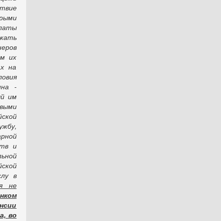
ствие
рыми
латы
жать
еров
м их
ах на
ловия
ина -
ый им
выми
йской
ужбу,
арной
ств и
льной
ской
слу в
я не
нком
енсии
а, во