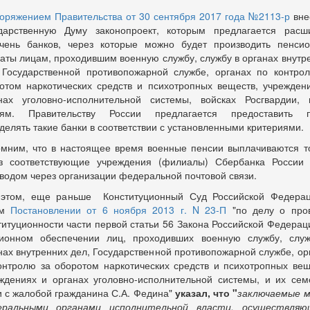
оряжением Правительства от 30 сентября 2017 года №2113-р
вне
дарственную Думу законопроект, которым предлагается расш
чень банков, через которые можно будет производить пенси
аты лицам, проходившим военную службу, службу в органах внутр
 Государственной противопожарной службе, органах по контро
отом наркотических средств и психотропных веществ, учрежден
нах уголовно-исполнительной системы, войсках Росгвардии,
ьям. Правительству России предлагается предоставить п
делять такие банки в соответствии с установленными критериями.
мним, что в настоящее время военные пенсии выплачиваются т
з соответствующие учреждения (филиалы) Сбербанка России
водом через организации федеральной почтовой связи.
этом, еще раньше
Конституционный Суд Российской Федера
ем
Постановлении от 6 ноября 2013 г. N 23-П
"по делу о про
титуционности части первой статьи 56 Закона Российской Федерац
ионном обеспечении лиц, проходивших военную службу, слу
нах внутренних дел, Государственной противопожарной службе, ор
онтролю за оборотом наркотических средств и психотропных вещ
ждениях и органах уголовно-исполнительной системы, и их сем
и с жалобой гражданина С.А. Федина"
указал, что "
заключаемые 
еральными органами исполнительной власти, осуществляю