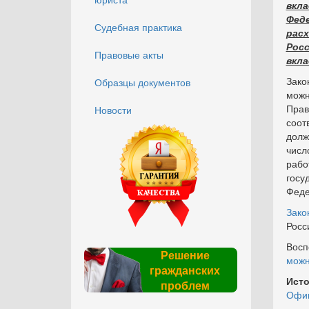
вкл
Фед
Судебная практика
рас
Рос
Правовые акты
вкла
Зако
Образцы документов
мож
Прав
Новости
соот
долж
числ
раб
госу
Феде
Зако
Росс
Восп
Решение
можн
гражданских
Исто
проблем
Офиц