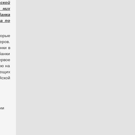
ской
 них
анка
а по
торые
ров.
нки в
банки
ервое
ию на
ющих
йской
ии