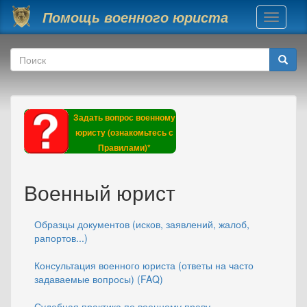
Перейти к основному содержанию
Помощь военного юриста
Toggle
navigati
Форма поиска
Поиск
Задать вопрос военному
юристу (ознакомьтесь с
Правилами)*
Военный юрист
Образцы документов (исков, заявлений, жалоб,
рапортов...)
Консультация военного юриста (ответы на часто
задаваемые вопросы) (FAQ)
Судебная практика по военному праву