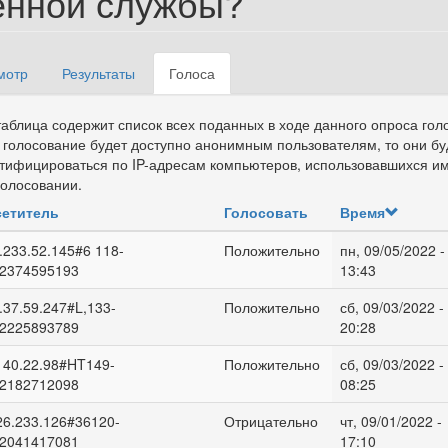
енной службы?
мотр
Результаты
Голоса
(активная
вные вкладки
вкладка)
таблица содержит список всех поданных в ходе данного опроса гол
 голосование будет доступно анонимным пользователям, то они бу
тифицироваться по IP-адресам компьютеров, использовавшихся и
голосовании.
етитель
Голосовать
Время
.233.52.145#6 118-
Положительно
пн, 09/05/2022 -
2374595193
13:43
.37.59.247#L,133-
Положительно
сб, 09/03/2022 -
2225893789
20:28
140.22.98#HT149-
Положительно
сб, 09/03/2022 -
2182712098
08:25
26.233.126#36120-
Отрицательно
чт, 09/01/2022 -
2041417081
17:10