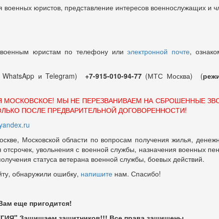
 военных юристов, представление интересов военнослужащих и чл
 военным юристам по телефону или
электронной почте
, ознако
т WhatsApp и Telegram)
+7-915-010-94-77
(МТС Москва) (
режи
Я МОСКОВСКОЕ! МЫ НЕ ПЕРЕЗВАНИВАЕМ НА СБРОШЕННЫЕ ЗВ
ОЛЬКО ПОСЛЕ ПРЕДВАРИТЕЛЬНОЙ ДОГОВОРЕННОСТИ!
andex.ru
оскве, Московской области по вопросам получения жилья, денежн
отсрочек, увольнения с военной службы, назначения военных пенсий
 получения статуса ветерана военной службы, боевых действий.
йту, обнаружили ошибку,
напишите
нам. Спасибо!
 Вам еще пригодится!
ГИЯ" Защищаем защитников!!! Все права защищены.