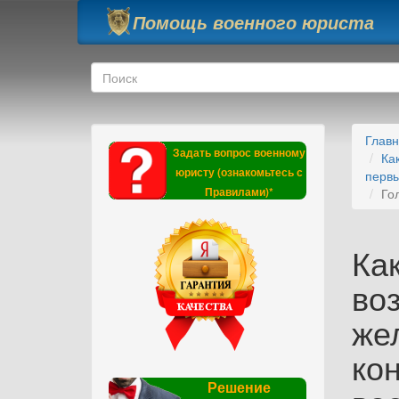
Перейти к основному содержанию
Помощь военного юриста
Форма поиска
Поиск
Глав
Задать вопрос военному
Ка
юристу (ознакомьтесь с
первы
Правилами)*
Го
Ка
во
же
ко
Решение