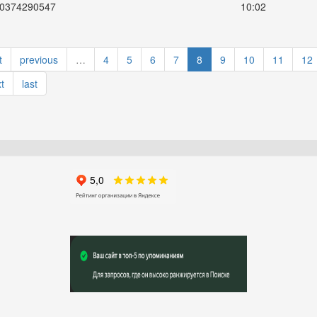
0374290547
10:02
t
previous
…
4
5
6
7
8
9
10
11
12
t
last