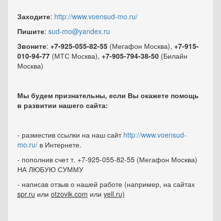
Заходите
:
http://www.voensud-mo.ru/
Пишите
:
sud-mo@yandex.ru
Звоните
:
+7-925-055-82-55
(Мегафон Москва),
+7-915-
010-94-77
(МТС Москва),
+7-905-794-38-50
(Билайн
Москва)
Мы будем признательны, если Вы окажете помощь
в развитии нашего сайта:
- разместив ссылки на наш сайт
http://www.voensud-
mo.ru/
в Интернете.
- пополнив счет т. +7-925-055-82-55 (Мегафон Москва)
НА ЛЮБУЮ СУММУ
- написав отзыв о нашей работе (например, на сайтах
spr
.
ru
или
otzovik.com
или
yell.ru)