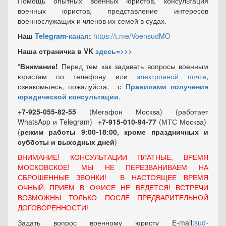
Помощь опытных военных юристов, консультация
военных юристов, представление интересов
военнослужащих и членов их семей в судах.
Наш
Telegram-канал
:
https://t.me/VoensudMO
Наша страничка в VK
здесь=>>>
*Внимание!
Перед тем как задавать вопросы военным
юристам по телефону или
электронной почте
,
ознакомьтесь, пожалуйста, с
Правилами получения
юридической консультации
.
+7-925-055-82-55
(Мегафон Москва) (работает
WhatsApp и Telegram)
+7-915-010-94-77
(МТС Москва)
(
режим работы 9:00-18:00, кроме праздничных
и
субботы и выходных
дней
)
ВНИМАНИЕ! КОНСУЛЬТАЦИИ ПЛАТНЫЕ, ВРЕМЯ
МОСКОВСКОЕ! МЫ НЕ ПЕРЕЗВАНИВАЕМ НА
СБРОШЕННЫЕ ЗВОНКИ! В НАСТОЯЩЕЕ ВРЕМЯ
ОЧНЫЙ ПРИЕМ В ОФИСЕ НЕ ВЕДЕТСЯ! ВСТРЕЧИ
ВОЗМОЖНЫ ТОЛЬКО ПОСЛЕ ПРЕДВАРИТЕЛЬНОЙ
ДОГОВОРЕННОСТИ!
Задать вопрос военному юристу E-mail:
sud-