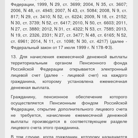
Федерации, 1999, N 29, ст. 3699; 2004, N 35, ст. 3607;
2006, N 48, ст. 4945; 2007, N 43, ст. 5084; 2008, N 9, ст.
817; N 29, ст. 3410; N 52, ст. 6224; 2009, N 18, ст. 2152;
N 30, ст. 3739; N 52, ст. 6417; 2010, N 50, ст. 6603; 2011,
N 27, ст. 3880; 2012, N 31, ст. 4322; N 53, ст. 7585; 2013,
N 19, ст. 2326, 2331; N 27, ст. 3477; N 48, ст. 6165; N 52,
ст. 6961; 2014, N 11, ст. 1098; N 30, ст. 4217) (далее -
Федеральный закон от 17 июля 1999 г. N 178-ФЗ).
13. Для начисления ежемесячной денежной выплаты
территориальным органом Пенсионного фонда
Российской Федерации открывается электронный
лицевой счет (далее - лицевой счет) на каждого
гражданина, которому установлена ежемесячная
денежная выплата.
Гражданину, пенсионное обеспечение которого
осуществляется Пенсионным фондом Российской
Федерации, открытие дополнительного лицевого счета
не требуется, начисление ежемесячной денежной
выплаты производится в соответствующем разделе
лицевого счета этого гражданина.
В том случае, когда гражданин, которому назначается