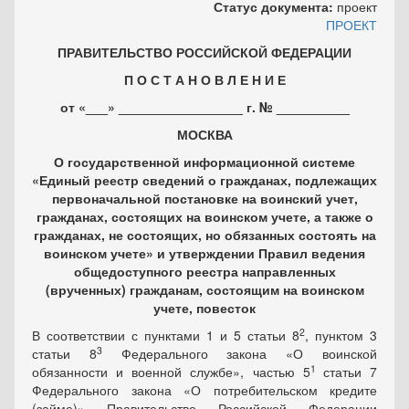
Статус документа:
проект
ПРОЕКТ
ПРАВИТЕЛЬСТВО РОССИЙСКОЙ ФЕДЕРАЦИИ
П О С Т А Н О В Л Е Н И Е
от «___» _________________ г. № __________
МОСКВА
О государственной информационной системе
«Единый реестр сведений о гражданах, подлежащих
первоначальной постановке на воинский учет,
гражданах, состоящих на воинском учете, а также о
гражданах, не состоящих, но обязанных состоять на
воинском учете» и утверждении Правил ведения
общедоступного реестра направленных
(врученных) гражданам, состоящим на воинском
учете, повесток
2
В соответствии с пунктами 1 и 5 статьи 8
, пунктом 3
3
статьи 8
Федерального закона «О воинской
1
обязанности и военной службе», частью 5
статьи 7
Федерального закона «О потребительском кредите
(займе)» Правительство Российской Федерации