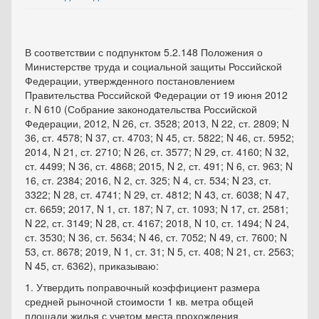
В соответствии с подпунктом 5.2.148 Положения о
Министерстве труда и социальной защиты Российской
Федерации, утвержденного постановлением
Правительства Российской Федерации от 19 июня 2012
г. N 610 (Собрание законодательства Российской
Федерации, 2012, N 26, ст. 3528; 2013, N 22, ст. 2809; N
36, ст. 4578; N 37, ст. 4703; N 45, ст. 5822; N 46, ст. 5952;
2014, N 21, ст. 2710; N 26, ст. 3577; N 29, ст. 4160; N 32,
ст. 4499; N 36, ст. 4868; 2015, N 2, ст. 491; N 6, ст. 963; N
16, ст. 2384; 2016, N 2, ст. 325; N 4, ст. 534; N 23, ст.
3322; N 28, ст. 4741; N 29, ст. 4812; N 43, ст. 6038; N 47,
ст. 6659; 2017, N 1, ст. 187; N 7, ст. 1093; N 17, ст. 2581;
N 22, ст. 3149; N 28, ст. 4167; 2018, N 10, ст. 1494; N 24,
ст. 3530; N 36, ст. 5634; N 46, ст. 7052; N 49, ст. 7600; N
53, ст. 8678; 2019, N 1, ст. 31; N 5, ст. 408; N 21, ст. 2563;
N 45, ст. 6362), приказываю:
1. Утвердить поправочный коэффициент размера
средней рыночной стоимости 1 кв. метра общей
площади жилья с учетом места прохождения