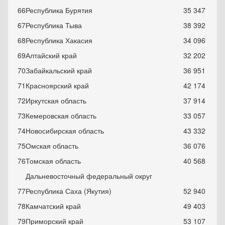
66
Республика Бурятия
35 347
67
Республика Тыва
38 392
68
Республика Хакасия
34 096
69
Алтайский край
32 202
70
Забайкальский край
36 951
71
Красноярский край
42 174
72
Иркутская область
37 914
73
Кемеровская область
33 057
74
Новосибирская область
43 332
75
Омская область
36 076
76
Томская область
40 568
Дальневосточный федеральный округ
77
Республика Саха (Якутия)
52 940
78
Камчатский край
49 403
79
Приморский край
53 107