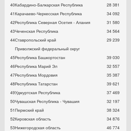
40
Кабардино-Балкарская Республика
28 381
41
Карачаево-Черкесская Республика
34 092
42
Республика Северная Осетия - Алания
31 580
43
Чеченская Республика
34 564
44
Ставропольский край
29 239
Приволжский федеральный округ
45
Республика Башкортостан
39 030
46
Республика Марий Эл
32 557
47
Республика Мордовия
35 387
48
Республика Татарстан
39 621
49
Удмуртская Республика
37 469
50
Чувашская Республика - Чувашия
32 197
51
Пермский край
38 324
52
Кировская область
34 876
53
Нижегородская область
46 774