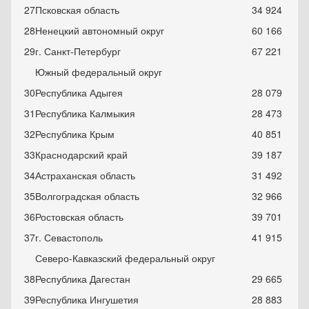
27
Псковская область
34 924
28
Ненецкий автономный округ
60 166
29
г. Санкт-Петербург
67 221
Южный федеральный округ
30
Республика Адыгея
28 079
31
Республика Калмыкия
28 473
32
Республика Крым
40 8
5
1
3
3
Краснодарский край
39 187
3
4
Астраханская область
31 492
3
5
Волгоградская область
32 966
3
6
Ростовская область
39 701
3
7
г. Севастополь
41 915
Северо-Кавказский федеральный округ
38
Республика Дагестан
29
665
39
Республика Ингушетия
28 883