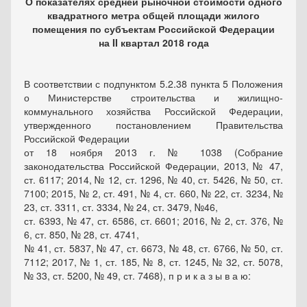
О
показателях средней рыночной стоимости одного
квадратного метра общей площади жилого
помещения по субъектам Российской Федерации
на
II
квартал 2018 года
В соответствии с подпунктом 5.2.38 пункта 5 Положения
о Министерстве строительства и жилищно-
коммунального хозяйства Российской Федерации,
утвержденного постановлением Правительства
Российской Федерации
от 18 ноября 2013 г. №
1038 (Собрание
законодательства Российской Федерации, 2013, № 47,
ст. 6117; 2014, № 12, ст. 1296, № 40, ст. 5426, № 50, ст.
7100; 2015, № 2, ст. 491, № 4, ст. 660, № 22, ст. 3234, №
23, ст. 3311, ст. 3334, № 24, ст. 3479, №46,
ст. 6393, № 47, ст. 6586, ст. 6601; 2016, № 2, ст. 376, №
6, ст. 850, № 28, ст. 4741,
№ 41, ст. 5837, № 47, ст. 6673, № 48, ст. 6766, № 50, ст.
7112; 2017, № 1, ст. 185, № 8, ст. 1245, № 32, ст. 5078,
№ 33, ст. 5200, № 49, ст. 7468),
п р и к а з ы в а ю: