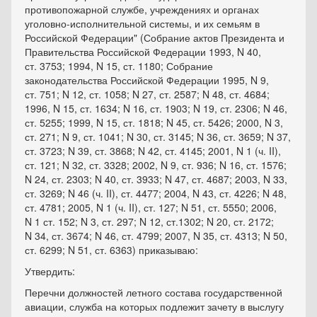
противопожарной службе, учреждениях и органах
уголовно-исполнительной системы, и их семьям в
Российской Федерации" (Собрание актов Президента и
Правительства Российской Федерации 1993, N 40,
ст. 3753; 1994, N 15, ст. 1180; Собрание
законодательства Российской Федерации 1995, N 9,
ст. 751; N 12, ст. 1058; N 27, ст. 2587; N 48, ст. 4684;
1996, N 15, ст. 1634; N 16, ст. 1903; N 19, ст. 2306; N 46,
ст. 5255; 1999, N 15, ст. 1818; N 45, ст. 5426; 2000, N 3,
ст. 271; N 9, ст. 1041; N 30, ст. 3145; N 36, ст. 3659; N 37,
ст. 3723; N 39, ст. 3868; N 42, ст. 4145; 2001, N 1 (ч. II),
ст. 121; N 32, ст. 3328; 2002, N 9, ст. 936; N 16, ст. 1576;
N 24, ст. 2303; N 40, ст. 3933; N 47, ст. 4687; 2003, N 33,
ст. 3269; N 46 (ч. II), ст. 4477; 2004, N 43, ст. 4226; N 48,
ст. 4781; 2005, N 1 (ч. II), ст. 127; N 51, ст. 5550; 2006,
N 1 ст. 152; N 3, ст. 297; N 12, ст.1302; N 20, ст. 2172;
N 34, ст. 3674; N 46, ст. 4799; 2007, N 35, ст. 4313; N 50,
ст. 6299; N 51, ст. 6363) приказываю:
Утвердить:
Перечни должностей летного состава государственной
авиации, служба на которых подлежит зачету в выслугу