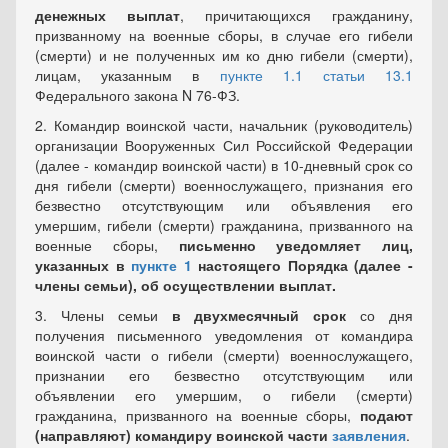
денежных выплат
, причитающихся гражданину,
призванному на военные сборы, в случае его гибели
(смерти) и не полученных им ко дню гибели (смерти),
лицам, указанным в
пункте 1.1 статьи 13.1
Федерального закона N 76-ФЗ.
2. Командир воинской части, начальник (руководитель)
организации Вооруженных Сил Российской Федерации
(далее - командир воинской части) в 10-дневный срок со
дня гибели (смерти) военнослужащего, признания его
безвестно отсутствующим или объявления его
умершим, гибели (смерти) гражданина, призванного на
военные сборы,
письменно уведомляет лиц,
указанных в
пункте 1
настоящего Порядка (далее -
члены семьи), об осуществлении выплат.
3. Члены семьи
в двухмесячный срок
со дня
получения письменного уведомления от командира
воинской части о гибели (смерти) военнослужащего,
признании его безвестно отсутствующим или
объявлении его умершим, о гибели (смерти)
гражданина, призванного на военные сборы,
подают
(направляют) командиру воинской части
заявления
.