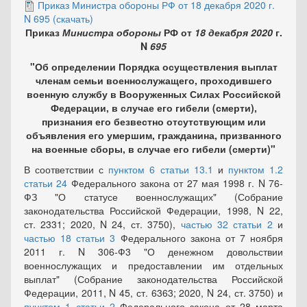
Приказ Министра обороны РФ от 18 декабря 2020 г.
N 695 (скачать)
Приказ
Министра
обороны
РФ от
18
декабря
2020
г.
N
695
"Об определении Порядка осуществления выплат
членам семьи военнослужащего, проходившего
военную службу в Вооруженных Силах Российской
Федерации, в случае его гибели (смерти),
признания его безвестно отсутствующим или
объявления его умершим, гражданина, призванного
на военные сборы, в случае его гибели (смерти)"
В соответствии с
пунктом 6 статьи 13.1
и
пунктом 1.2
статьи 24
Федерального закона от 27 мая 1998 г. N 76-
ФЗ "О статусе военнослужащих" (Собрание
законодательства Российской Федерации, 1998, N 22,
ст. 2331; 2020, N 24, ст. 3750),
частью 32 статьи 2
и
частью 18 статьи 3
Федерального закона от 7 ноября
2011 г. N 306-Ф3 "О денежном довольствии
военнослужащих и предоставлении им отдельных
выплат" (Собрание законодательства Российской
Федерации, 2011, N 45, ст. 6363; 2020, N 24, ст. 3750) и
пунктом 1 статьи 2
Федерального закона от 28 марта