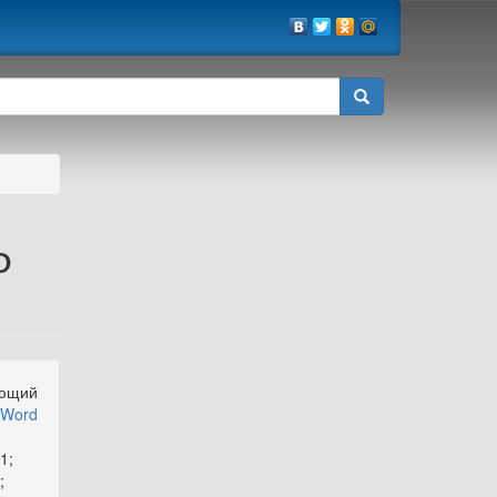
Ф
ующий
 Word
1;
;