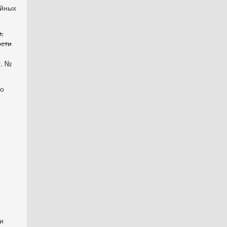
ийных
,
ости
. №
во
и