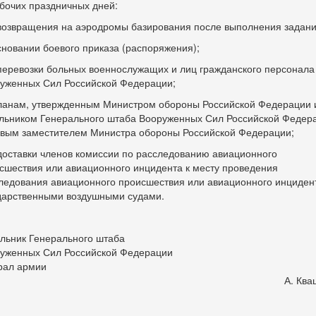
бочих праздничных дней:
возвращения на аэродромы базирования после выполнения задани
сновании боевого приказа (распоряжения);
перевозки больных военнослужащих и лиц гражданского персонала
уженных Сил Российской Федерации;
ланам, утвержденным Министром обороны Российской Федерации 
льником Генерального штаба Вооруженных Сил Российской Федер
рвым заместителем Министра обороны Российской Федерации;
доставки членов комиссии по расследованию авиационного
сшествия или авиационного инцидента к месту проведения
ледования авиационного происшествия или авиационного инциден
дарственными воздушными судами.
льник Генерального штаба
уженных Сил Российской Федерации
рал армии
А. Квашни