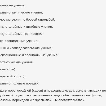
ативные учения;
ативно-тактические учения;
ические учения с боевой стрельбой;
ндно-штабные и штабные учения;
ндно-штабные тренировки;
ико-специальные учения;
ные и исследовательские учения;
лизационные и специальные учения;
о-тактические учения;
ные игры;
вры войск (сил);
ативно-полевые поездки;
ды в море кораблей (судов) и подводных лодок, вылеты авиации по
у боевой подготовки, выполнения задач обеспечения сил флота,
азовых переходов и в чрезвычайных обстоятельствах.