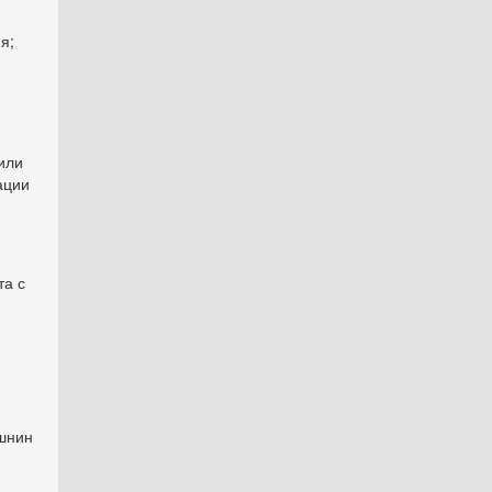
я;
или
ации
та с
н