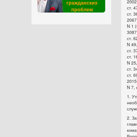
2002,
гражданских
ст. 4
проблем
ст. 3
2067;
N 1 (
3087;
ст. 6
N 49,
ст. 3
ст. 1
N 25,
ст. 3
ст. 6
2015,
N 7, 
1. У
необ
служ
2. З
глав
кома
Воор