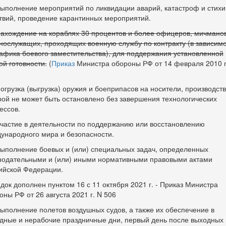
Выполнение мероприятий по ликвидации аварий, катастроф и стих
твий, проведение карантинных мероприятий.
ахождение на кораблях 30 процентов и более офицеров, мичманов
нослужащих, проходящих военную службу по контракту (в зависим
рафика боевого заместительства), для поддержания установленной
ой готовности.
(
Приказ
Министра обороны РФ от 14 февраля 2010 г
Погрузка (выгрузка) оружия и боеприпасов на носители, производст
рой не может быть остановлено без завершения технологических
ессов.
Участие в деятельности по поддержанию или восстановлению
ународного мира и безопасности.
Выполнение боевых и (или) специальных задач, определенных
нодательными и (или) иными нормативными правовыми актами
ийской Федерации.
док дополнен пунктом 16 с 11 октября 2021 г. - Приказ Министра
оны РФ от 26 августа 2021 г. N 506
Выполнение полетов воздушных судов, а также их обеспечение в
дные и нерабочие праздничные дни, первый день после выходных 