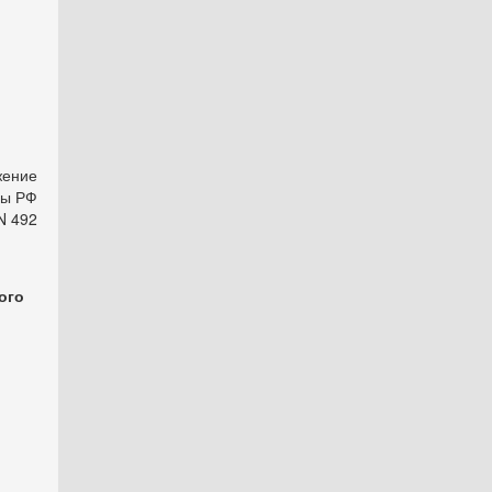
жение
ны РФ
N 492
ого