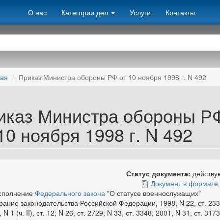
О нас
Категории дел
Услуги
Контакты
ная
Приказ Министра обороны РФ от 10 ноября 1998 г. N 492
иказ Министра обороны Р
10 ноября 1998 г. N 492
Статус документа:
действ
Документ в формате
сполнение
Федерального закона
"О статусе военнослужащих"
рание законодательства Российской Федерации, 1998, N 22, ст. 233
 N 1 (ч. II), ст. 12; N 26, ст. 2729; N 33, ст. 3348; 2001, N 31, ст. 3173