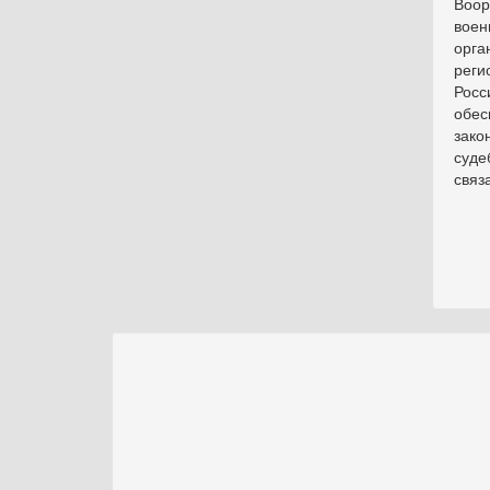
Воор
воен
орга
реги
Рос
обе
зако
суде
связ