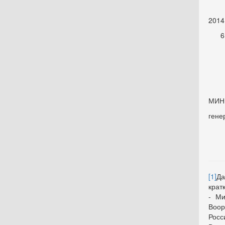
ука
2014
МИН
гене
[1]
Да
крат
- Ми
Воор
Росс