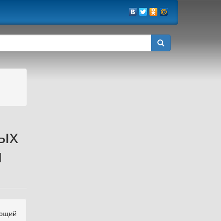
ых
и
ующий