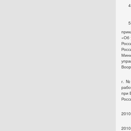
прик
«Об 
Росс
Рос
Мин
упра
Воор
при
г. №
рабо
при 
Росс
ука
2010
ука
2010