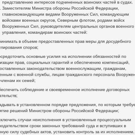
представлению интересов подчиненных воинских частей в судах.
Заместителям Министра обороны Российской Федерации,
главнокомандующим видами Вооруженных Сил, командующим
войсками военных округов, Северным флотом, родами войск
Вооруженных Сил, руководителям центральных органов военного
управления, командирам воинских частей:
имать в объеме предоставленных прав меры для досудебного
улирования споров;
едоточить основные усилия на исполнении обязанностей по
изации прав, социальных гарантий и обеспечению компенсаций,
оставленных законодательством военнослужащим, гражданам,
енным с военной службы, лицам гражданского персонала Вооруже
 членам их семей;
печить соблюдение и своевременное исполнение договорных
ательств;
адывать в установленном порядке предложения, по которым требу
ятие решений Министром обороны Российской Федерации;
ючить случаи неисполнения в установленные процессуальным
нодательством сроки законных требований суда и вступивших в
нную силу судебных актов, установить контроль за их исполнением.