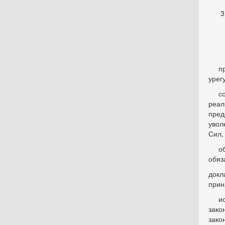
прин
урег
соср
реал
пред
увол
Сил,
обес
обяз
докл
прин
искл
зако
зако