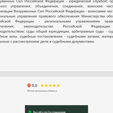
уженных Сил Российской Федерации - юридической службой; о
ного управления, объединения, соединения, воинские ча
низации Вооруженных Сил Российской Федерации - воинскими час
ональные управления правового обеспечения Министерства об
сийской Федерации - региональными управлениями право
спечения; законодательство Российской Федерац
нодательством; суды общей юрисдикции, арбитражные суды - су
бные акты, судебные постановления - судебными актами; матер
анные с рассмотрением дела в судебными документами.