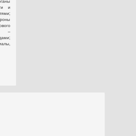
рганы
сти и
тями;
ороны
вого
ии –
дами;
иалы,