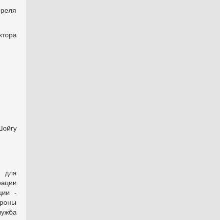
реля
ктора
Шойгу
, для
рации
ции -
ороны
лужба