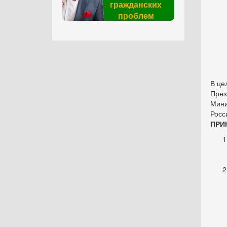
гражданских
проблем
В це
През
Мини
Росс
ПРИ