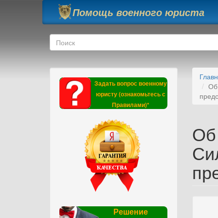
Перейти к основному содержанию
Помощь военного юриста
Форма поиска
Поиск
Глав
Задать вопрос военному
Об
юристу (ознакомьтесь с
предс
Правилами)*
Об
Си
пр
Решение