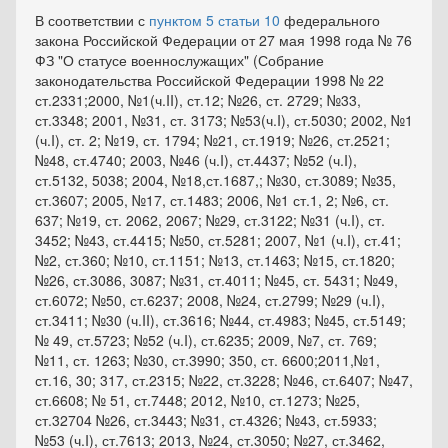
В соответствии с
пунктом 5 статьи 10
федерального
закона Российской Федерации от 27 мая 1998 года № 76
ФЗ "О статусе военнослужащих" (Собрание
законодательства Российской Федерации 1998 № 22
ст.2331;2000, №1(ч.II), ст.12; №26, ст. 2729; №33,
ст.3348; 2001, №31, ст. 3173; №53(ч.I), ст.5030; 2002, №1
(ч.I), ст. 2; №19, ст. 1794; №21, ст.1919; №26, ст.2521;
№48, ст.4740; 2003, №46 (ч.I), ст.4437; №52 (ч.I),
ст.5132, 5038; 2004, №18,ст.1687,; №30, ст.3089; №35,
ст.3607; 2005, №17, ст.1483; 2006, №1 ст.1, 2; №6, ст.
637; №19, ст. 2062, 2067; №29, ст.3122; №31 (ч.I), ст.
3452; №43, ст.4415; №50, ст.5281; 2007, №1 (ч.I), ст.41;
№2, ст.360; №10, ст.1151; №13, ст.1463; №15, ст.1820;
№26, ст.3086, 3087; №31, ст.4011; №45, ст. 5431; №49,
ст.6072; №50, ст.6237; 2008, №24, ст.2799; №29 (ч.I),
ст.3411; №30 (ч.II), ст.3616; №44, ст.4983; №45, ст.5149;
№ 49, ст.5723; №52 (ч.I), ст.6235; 2009, №7, ст. 769;
№11, ст. 1263; №30, ст.3990; 350, ст. 6600;2011,№1,
ст.16, 30; 317, ст.2315; №22, ст.3228; №46, ст.6407; №47,
ст.6608; № 51, ст.7448; 2012, №10, ст.1273; №25,
ст.32704 №26, ст.3443; №31, ст.4326; №43, ст.5933;
№53 (ч.I), ст.7613; 2013, №24, ст.3050; №27, ст.3462,