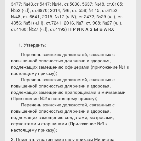
3477; №43,ст.5447; №44, ст.5636, 5637; №48, ст.6165;
№52 (ч.I), ст.6970; 2014, №6, ст. 558; № 45, ст.6152;
№48, ст. 6641; 2015, №17 (ч.IV); ст.2472; №29 (ч.I), ст.
4356; №51(ч.III), ст.7241; 2016, №7, ст. 908; №27 (ч.I),
ст.4160; №27 (ч.I), ст.4192)
П Р И К А З Ы В А Ю:
Утвердить:
Перечень воинских должностей, связанных с
повышенной опасностью для жизни и здоровья,
подлежащих замещению офицерами (приложение №1 к
настоящему приказу);
Перечень воинских должностей, связанных с
повышенной опасностью для жизни и здоровья,
подлежащих замещению прапорщиками и мичманами
(Приложение №2 к настоящему приказу);
Перечень воинских должностей, связанных с
повышенной опасностью для жизни и здоровья,
подлежащих замещению солдатами, матросами,
сержантами и старшинами (Приложение №3 к
настоящему приказу);
2. Признать утратившими силу приказы Министра